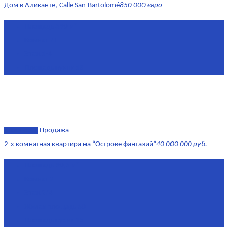
Дом в Аликанте, Calle San Bartolomé
850 000 евро
Площадь
390 м²
Комнат
7+
Этаж
1-4
Площадь кухни
18
эксклюзив
Продажа
2-х комнатная квартира на “Острове фантазий”
40 000 000 руб.
Площадь
90,3 м²
Комнат
2
Этаж
2/4
Жилая площадь
60
Площадь кухни
15