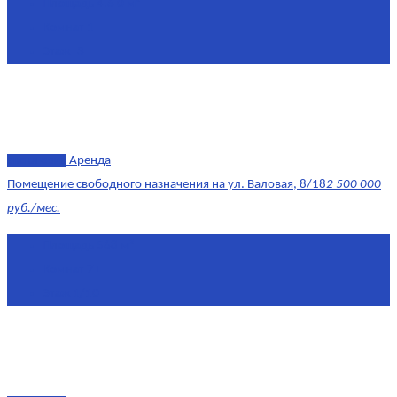
Площадь
4.6 0 м²
Комнат
1
Этаж
-3
эксклюзив
Аренда
Помещение свободного назначения на ул. Валовая, 8/18
2 500 000
руб./мес.
Площадь
568 м²
Комнат
7+
Этаж
1/10