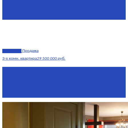
Площадь
1 634 м²
Комнат
7+
Этаж
-1, 1-2
эксклюзив
Продажа
3-х комн. квартира
29 500 000 руб.
Площадь
79,4 м²
Этаж
8/17
Жилая площадь
43
Площадь кухни
14