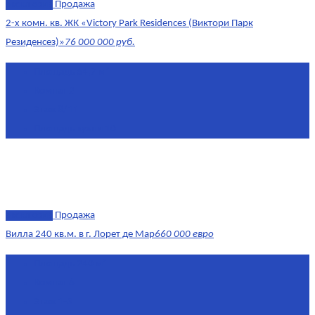
эксклюзив
Продажа
2-х комн. кв. ЖК «Victory Park Residences (Виктори Парк
Резиденсез)»
76 000 000 руб.
Площадь
64,7 м²
Комнат
2
Этаж
8/11
Площадь кухни
10
эксклюзив
Продажа
Вилла 240 кв.м. в г. Лорет де Мар
660 000 евро
Площадь
240 м²
Комнат
6
Этаж
1-3