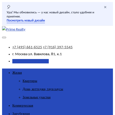
×
🎈
Ура! Мы обновились — у нас новый дизайн, стало удобнее и
приятнее.
Посмотреть новый дизайн
+7 (495) 661-6525
+7 (916) 397-5545
г. Москва
ул. Вавилова, 81, к.1
Добавить объявление
Жилая
Квартиры
Дома, коттеджи, таун-хаусы
Земельные участки
Коммерческая
Зарубежная