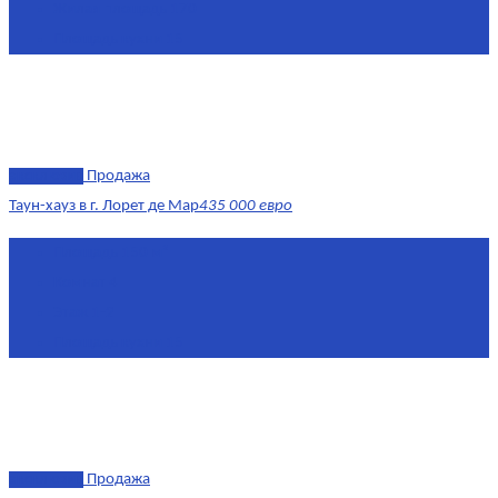
Жилая площадь
170
Площадь кухни
15
эксклюзив
Продажа
Таун-хауз в г. Лорет де Мар
435 000 евро
Площадь
150 м²
Комнат
4
Этаж
1-2
Площадь кухни
15
эксклюзив
Продажа