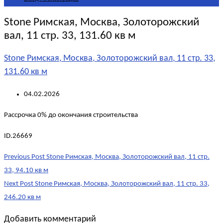
Stone Римская, Москва, Золоторожский
вал, 11 стр. 33, 131.60 кв м
Stone Римская, Москва, Золоторожский вал, 11 стр. 33,
131.60 кв м
04.02.2026
Рассрочка 0% до окончания строительства
ID.26669
Post
Previous Post
Stone Римская, Москва, Золоторожский вал, 11 стр.
navigation
33, 94.10 кв м
Next Post
Stone Римская, Москва, Золоторожский вал, 11 стр. 33,
246.20 кв м
Добавить комментарий