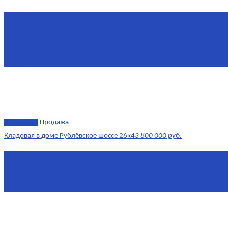
Площадь
79,4 м²
Этаж
8/17
Жилая площадь
43
Площадь кухни
14
эксклюзив
Продажа
Кладовая в доме Рублёвское шоссе 26к4
3 800 000 руб.
Площадь
4.6 0 м²
Комнат
1
Этаж
-3