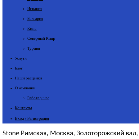
Испания
Болгария
Кипр
Северный Кипр
Турция
Услуги
Блог
Наши расценки
О компании
Работа у нас
Контакты
Вход / Регистрация
Stone Римская, Москва, Золоторожский вал, 1