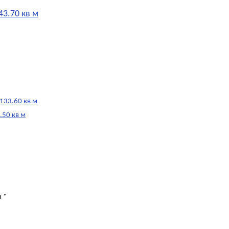
43.70 кв м
 133.60 кв м
.50 кв м
ы
*