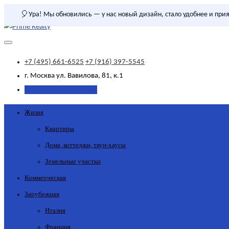
🎈
Ура! Мы обновились — у нас новый дизайн, стало удобнее и прия
+7 (495) 661-6525
+7 (916) 397-5545
г. Москва
ул. Вавилова, 81, к.1
Добавить объявление
Жилая
Квартиры
Дома, коттеджи, таун-хаусы
Земельные участки
Коммерческая
Зарубежная
Италия
Франция