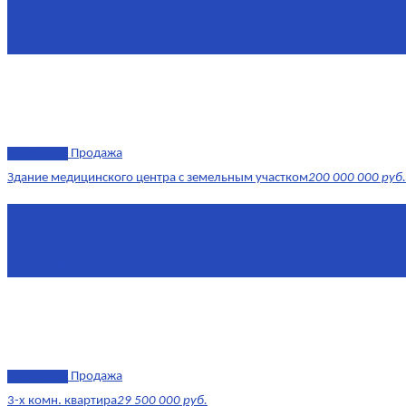
Комнат
4
Этаж
-1
эксклюзив
Продажа
Здание медицинского центра с земельным участком
200 000 000 руб.
Площадь
1 634 м²
Комнат
7+
Этаж
-1, 1-2
эксклюзив
Продажа
3-х комн. квартира
29 500 000 руб.