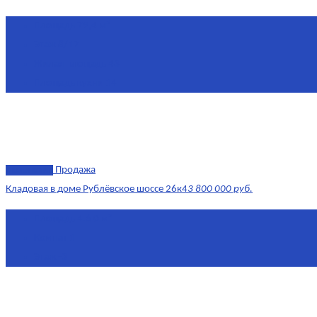
Площадь
79,4 м²
Этаж
8/17
Жилая площадь
43
Площадь кухни
14
эксклюзив
Продажа
Кладовая в доме Рублёвское шоссе 26к4
3 800 000 руб.
Площадь
4.6 0 м²
Комнат
1
Этаж
-3