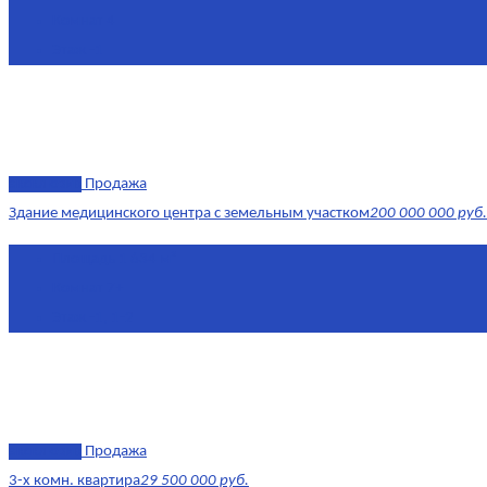
Комнат
4
Этаж
-1
эксклюзив
Продажа
Здание медицинского центра с земельным участком
200 000 000 руб.
Площадь
1 634 м²
Комнат
7+
Этаж
-1, 1-2
эксклюзив
Продажа
3-х комн. квартира
29 500 000 руб.