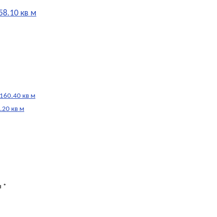
58.10 кв м
 160.40 кв м
.20 кв м
ы
*