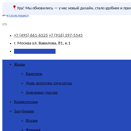
Ура! Мы обновились — у нас новый дизайн, стало удобнее и при
+7 (495) 661-6525
+7 (916) 397-5545
г. Москва
ул. Вавилова, 81, к.1
Добавить объявление
Жилая
Квартиры
Дома, коттеджи, таун-хаусы
Земельные участки
Коммерческая
Зарубежная
Италия
Франция