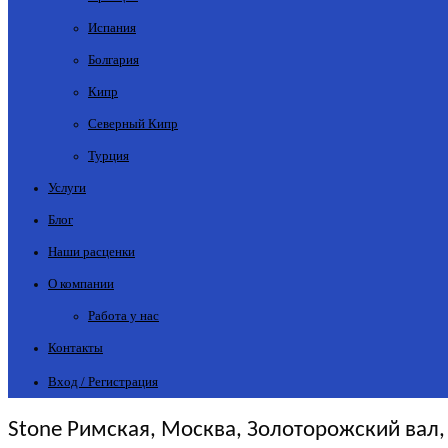
Испания
Болгария
Кипр
Северный Кипр
Турция
Услуги
Блог
Наши расценки
О компании
Работа у нас
Контакты
Вход / Регистрация
Stone Римская, Москва, Золоторожский вал, 1