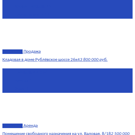
Жилая площадь
43
Площадь кухни
14
эксклюзив
Продажа
Кладовая в доме Рублёвское шоссе 26к4
3 800 000 руб.
Площадь
4.6 0 м²
Комнат
1
Этаж
-3
эксклюзив
Аренда
Помещение свободного назначения на ул. Валовая, 8/18
2 500 000