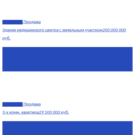
эксклюзив
Продажа
Здание медицинского центра с земельным участком
200 000 000
руб.
Площадь
1 634 м²
Комнат
7+
Этаж
-1, 1-2
эксклюзив
Продажа
3-х комн. квартира
29 500 000 руб.
Площадь
79,4 м²
Этаж
8/17