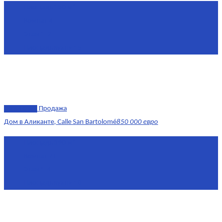
Площадь
150 м²
Комнат
4
Этаж
1-2
Площадь кухни
15
эксклюзив
Продажа
Дом в Аликанте, Calle San Bartolomé
850 000 евро
Площадь
390 м²
Комнат
7+
Этаж
1-4
Площадь кухни
18