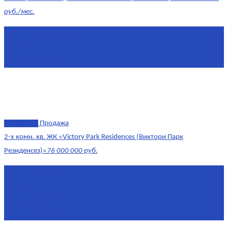
руб./мес.
Площадь
568 м²
Комнат
7+
Этаж
1/10
эксклюзив
Продажа
2-х комн. кв. ЖК «Victory Park Residences (Виктори Парк
Резиденсез)»
76 000 000 руб.
Площадь
64,7 м²
Комнат
2
Этаж
8/11
Площадь кухни
10