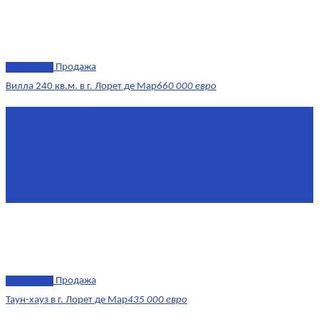
эксклюзив
Продажа
Вилла 240 кв.м. в г. Лорет де Мар
660 000 евро
Площадь
240 м²
Комнат
6
Этаж
1-3
Жилая площадь
170
Площадь кухни
15
эксклюзив
Продажа
Таун-хауз в г. Лорет де Мар
435 000 евро