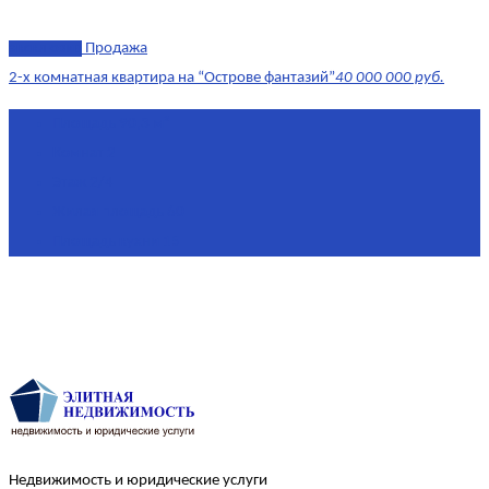
эксклюзив
Продажа
2-х комнатная квартира на “Острове фантазий”
40 000 000 руб.
Площадь
90,3 м²
Комнат
2
Этаж
2/4
Жилая площадь
60
Площадь кухни
15
Недвижимость и юридические услуги