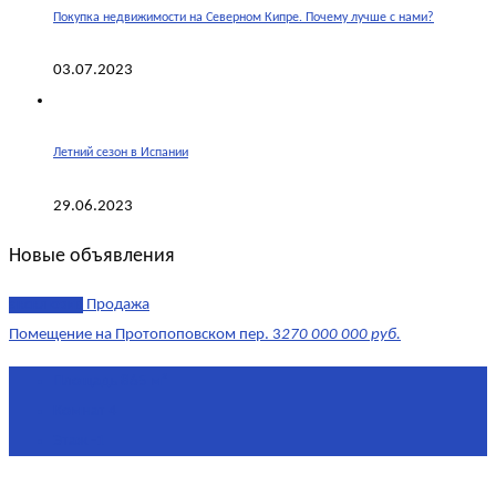
Покупка недвижимости на Северном Кипре. Почему лучше с нами?
03.07.2023
Летний сезон в Испании
29.06.2023
Новые объявления
эксклюзив
Продажа
Помещение на Протопоповском пер. 3
270 000 000 руб.
Площадь
865 м²
Комнат
4
Этаж
-1