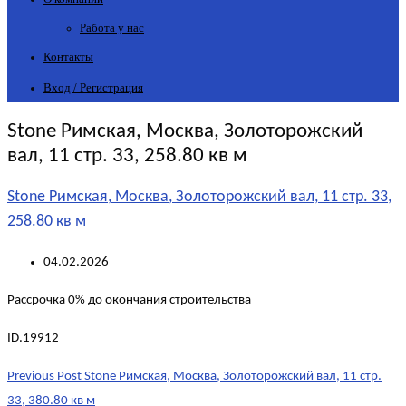
Работа у нас
Контакты
Вход / Регистрация
Stone Римская, Москва, Золоторожский
вал, 11 стр. 33, 258.80 кв м
Stone Римская, Москва, Золоторожский вал, 11 стр. 33,
258.80 кв м
04.02.2026
Рассрочка 0% до окончания строительства
ID.19912
Post
Previous Post
Stone Римская, Москва, Золоторожский вал, 11 стр.
navigation
33, 380.80 кв м