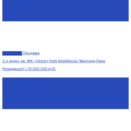
Площадь
568 м²
Комнат
7+
Этаж
1/10
эксклюзив
Продажа
2-х комн. кв. ЖК «Victory Park Residences (Виктори Парк
Резиденсез)»
76 000 000 руб.
Площадь
64,7 м²
Комнат
2
Этаж
8/11
Площадь кухни
10