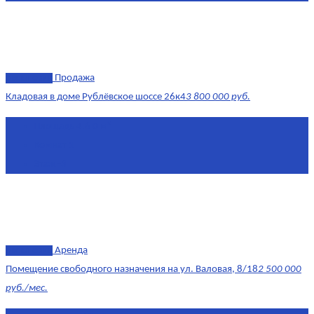
эксклюзив
Продажа
Кладовая в доме Рублёвское шоссе 26к4
3 800 000 руб.
Площадь
4.6 0 м²
Комнат
1
Этаж
-3
эксклюзив
Аренда
Помещение свободного назначения на ул. Валовая, 8/18
2 500 000
руб./мес.