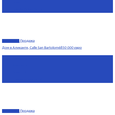
Этаж
1-2
Площадь кухни
15
эксклюзив
Продажа
Дом в Аликанте, Calle San Bartolomé
850 000 евро
Площадь
390 м²
Комнат
7+
Этаж
1-4
Площадь кухни
18
эксклюзив
Продажа