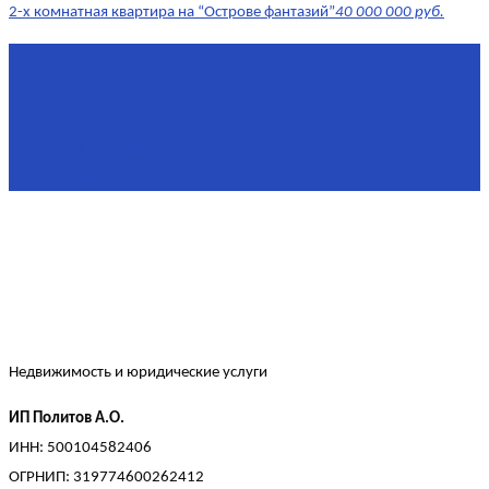
2-х комнатная квартира на “Острове фантазий”
40 000 000 руб.
Площадь
90,3 м²
Комнат
2
Этаж
2/4
Жилая площадь
60
Площадь кухни
15
Недвижимость и юридические услуги
ИП Политов А.О.
ИНН: 500104582406
ОГРНИП: 319774600262412