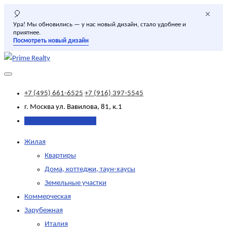
×
🎈
Ура! Мы обновились — у нас новый дизайн, стало удобнее и
приятнее.
Посмотреть новый дизайн
+7 (495) 661-6525
+7 (916) 397-5545
г. Москва
ул. Вавилова, 81, к.1
Добавить объявление
Жилая
Квартиры
Дома, коттеджи, таун-хаусы
Земельные участки
Коммерческая
Зарубежная
Италия