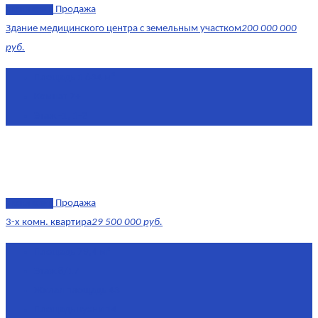
эксклюзив
Продажа
Здание медицинского центра с земельным участком
200 000 000
руб.
Площадь
1 634 м²
Комнат
7+
Этаж
-1, 1-2
эксклюзив
Продажа
3-х комн. квартира
29 500 000 руб.
Площадь
79,4 м²
Этаж
8/17
Жилая площадь
43
Площадь кухни
14