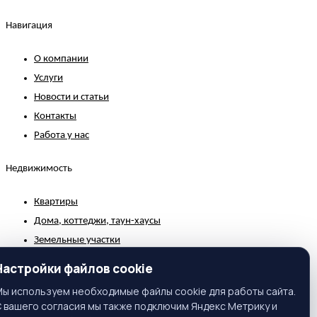
Навигация
О компании
Услуги
Новости и статьи
Контакты
Работа у нас
Недвижимость
Квартиры
Дома, коттеджи, таун-хаусы
Земельные участки
Коммерческая недвижимость
Настройки файлов cookie
Зарубежная недвижимость
ы используем необходимые файлы cookie для работы сайта.
 вашего согласия мы также подключим Яндекс Метрику и
Контакты