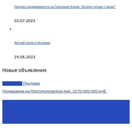
Покупка недвижимости на Северном Кипре. Почему лучше с нами?
03.07.2023
Летний сезон в Испании
29.06.2023
Новые объявления
эксклюзив
Продажа
Помещение на Протопоповском пер. 3
270 000 000 руб.
Площадь
865 м²
Комнат
4
Этаж
-1