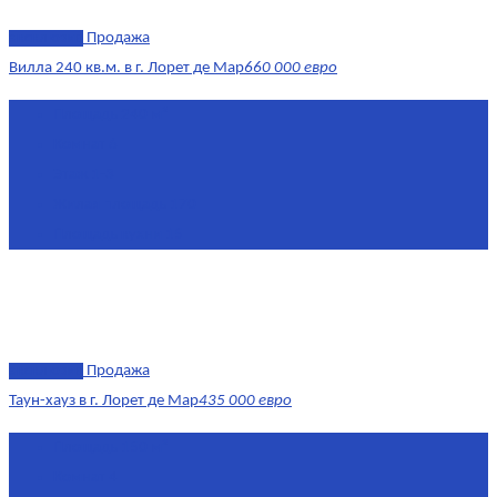
эксклюзив
Продажа
Вилла 240 кв.м. в г. Лорет де Мар
660 000 евро
Площадь
240 м²
Комнат
6
Этаж
1-3
Жилая площадь
170
Площадь кухни
15
эксклюзив
Продажа
Таун-хауз в г. Лорет де Мар
435 000 евро
Площадь
150 м²
Комнат
4