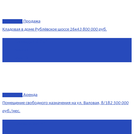
эксклюзив
Продажа
Кладовая в доме Рублёвское шоссе 26к4
3 800 000 руб.
Площадь
4.6 0 м²
Комнат
1
Этаж
-3
эксклюзив
Аренда
Помещение свободного назначения на ул. Валовая, 8/18
2 500 000
руб./мес.
Площадь
568 м²
Комнат
7+