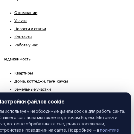
О компании
Услуги
Новости и статьи
Контакты
Работа у нас
Недвижимость
Квартиры
Дома, коттеджи, таун-хаусы
Земельные участки
Коммерческая недвижимость
Настройки файлов cookie
Зарубежная недвижимость
ы используем необходимые файлы cookie для работы сайта.
 вашего согласия мы также подключим Яндекс Метрику и
Контакты
ivo, которые обрабатывают сведения о посещении,
стройстве и поведении на сайте. Подробнее — в
политике
г. Москва, ул. Вавилова, 81, корп. 1, подъезд 3, этаж 2