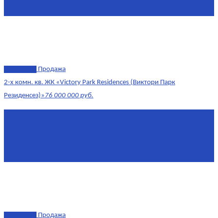
Этаж
1/10
эксклюзив
Продажа
2-х комн. кв. ЖК «Victory Park Residences (Виктори Парк
Резиденсез)»
76 000 000 руб.
Площадь
64,7 м²
Комнат
2
Этаж
8/11
Площадь кухни
10
эксклюзив
Продажа