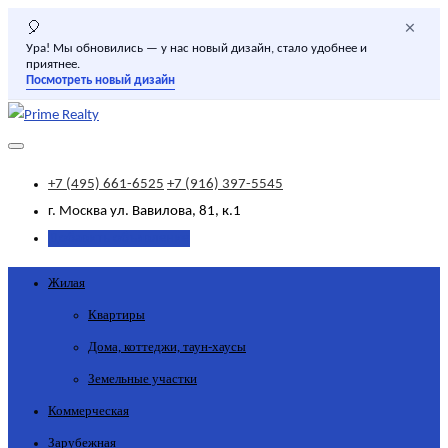
×
🎈
Ура! Мы обновились — у нас новый дизайн, стало удобнее и
приятнее.
Посмотреть новый дизайн
+7 (495) 661-6525
+7 (916) 397-5545
г. Москва
ул. Вавилова, 81, к.1
Добавить объявление
Жилая
Квартиры
Дома, коттеджи, таун-хаусы
Земельные участки
Коммерческая
Зарубежная