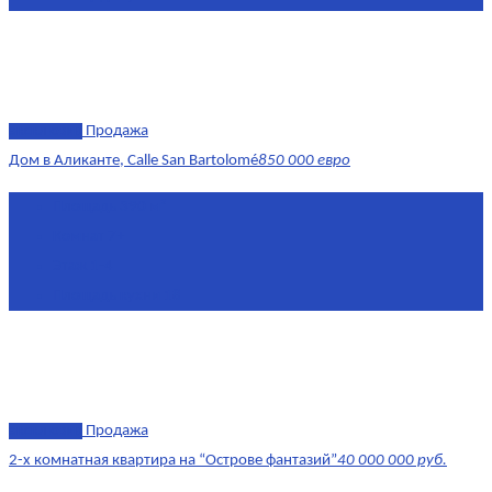
эксклюзив
Продажа
Дом в Аликанте, Calle San Bartolomé
850 000 евро
Площадь
390 м²
Комнат
7+
Этаж
1-4
Площадь кухни
18
эксклюзив
Продажа
2-х комнатная квартира на “Острове фантазий”
40 000 000 руб.