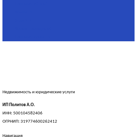
Площадь
90,3 м²
Комнат
2
Этаж
2/4
Жилая площадь
60
Площадь кухни
15
Недвижимость и юридические услуги
ИП Политов А.О.
ИНН: 500104582406
ОГРНИП: 319774600262412
Навигация