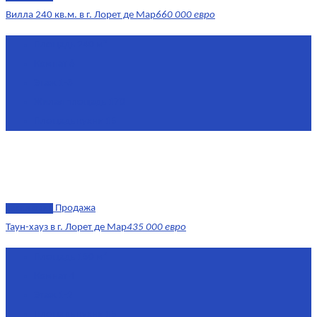
Вилла 240 кв.м. в г. Лорет де Мар
660 000 евро
Площадь
240 м²
Комнат
6
Этаж
1-3
Жилая площадь
170
Площадь кухни
15
эксклюзив
Продажа
Таун-хауз в г. Лорет де Мар
435 000 евро
Площадь
150 м²
Комнат
4
Этаж
1-2
Площадь кухни
15