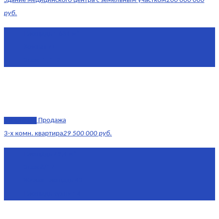
Здание медицинского центра с земельным участком
200 000 000
руб.
Площадь
1 634 м²
Комнат
7+
Этаж
-1, 1-2
эксклюзив
Продажа
3-х комн. квартира
29 500 000 руб.
Площадь
79,4 м²
Этаж
8/17
Жилая площадь
43
Площадь кухни
14