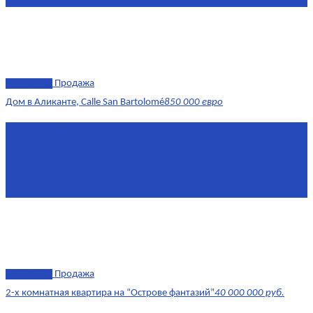
эксклюзив
Продажа
Дом в Аликанте, Calle San Bartolomé
850 000 евро
Площадь
390 м²
Комнат
7+
Этаж
1-4
Площадь кухни
18
эксклюзив
Продажа
2-х комнатная квартира на “Острове фантазий”
40 000 000 руб.