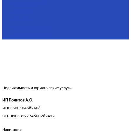
Площадь
90,3 м²
Комнат
2
Этаж
2/4
Жилая площадь
60
Площадь кухни
15
Недвижимость и юридические услуги
ИП Политов А.О.
ИНН: 500104582406
ОГРНИП: 319774600262412
Навигация