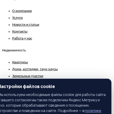
О компании
Услуги
Новости и статьи
Контакты
Работа у нас
Недвижимость
Квартиры
Дома, коттеджи, таун-хаусы
Земельные участки
Коммерческая недвижимость
Настройки файлов cookie
Зарубежная недвижимость
ы используем необходимые файлы cookie для работы сайта.
 вашего согласия мы также подключим Яндекс Метрику и
Контакты
ivo, которые обрабатывают сведения о посещении,
стройстве и поведении на сайте. Подробнее — в
политике
г. Москва, ул. Вавилова, 81, корп. 1, подъезд 3, этаж 2