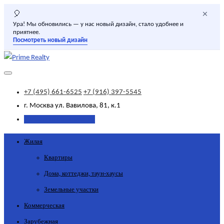
×
🎈
Ура! Мы обновились — у нас новый дизайн, стало удобнее и
приятнее.
Посмотреть новый дизайн
+7 (495) 661-6525
+7 (916) 397-5545
г. Москва
ул. Вавилова, 81, к.1
Добавить объявление
Жилая
Квартиры
Дома, коттеджи, таун-хаусы
Земельные участки
Коммерческая
Зарубежная