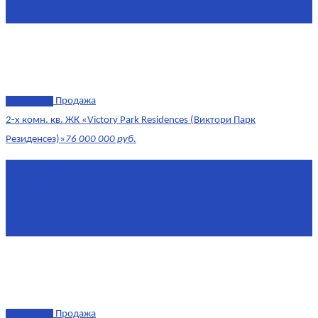
Этаж
1/10
эксклюзив
Продажа
2-х комн. кв. ЖК «Victory Park Residences (Виктори Парк
Резиденсез)»
76 000 000 руб.
Площадь
64,7 м²
Комнат
2
Этаж
8/11
Площадь кухни
10
эксклюзив
Продажа