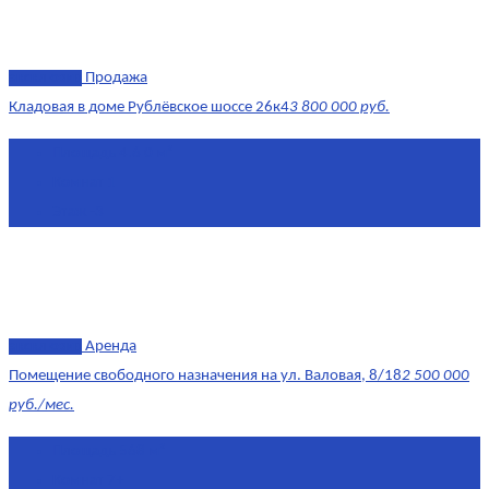
эксклюзив
Продажа
Кладовая в доме Рублёвское шоссе 26к4
3 800 000 руб.
Площадь
4.6 0 м²
Комнат
1
Этаж
-3
эксклюзив
Аренда
Помещение свободного назначения на ул. Валовая, 8/18
2 500 000
руб./мес.
Площадь
568 м²
Комнат
7+