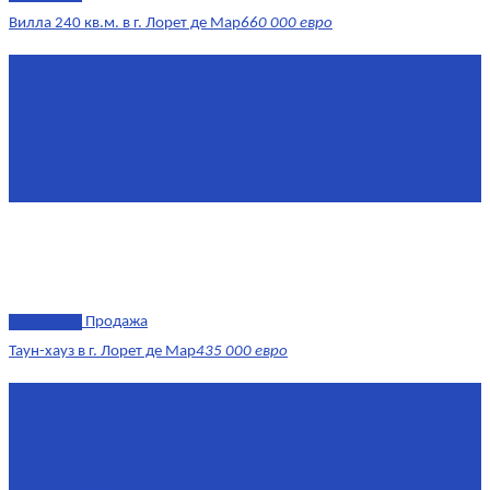
Вилла 240 кв.м. в г. Лорет де Мар
660 000 евро
Площадь
240 м²
Комнат
6
Этаж
1-3
Жилая площадь
170
Площадь кухни
15
эксклюзив
Продажа
Таун-хауз в г. Лорет де Мар
435 000 евро
Площадь
150 м²
Комнат
4
Этаж
1-2
Площадь кухни
15