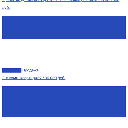
Здание медицинского центра с земельным участком
200 000 000
руб.
Площадь
1 634 м²
Комнат
7+
Этаж
-1, 1-2
эксклюзив
Продажа
3-х комн. квартира
29 500 000 руб.
Площадь
79,4 м²
Этаж
8/17
Жилая площадь
43
Площадь кухни
14