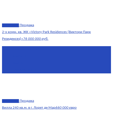
эксклюзив
Продажа
2-х комн. кв. ЖК «Victory Park Residences (Виктори Парк
Резиденсез)»
76 000 000 руб.
Площадь
64,7 м²
Комнат
2
Этаж
8/11
Площадь кухни
10
эксклюзив
Продажа
Вилла 240 кв.м. в г. Лорет де Мар
660 000 евро