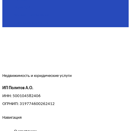
Этаж
2/4
Жилая площадь
60
Площадь кухни
15
Недвижимость и юридические услуги
ИП Политов А.О.
ИНН: 500104582406
ОГРНИП: 319774600262412
Навигация