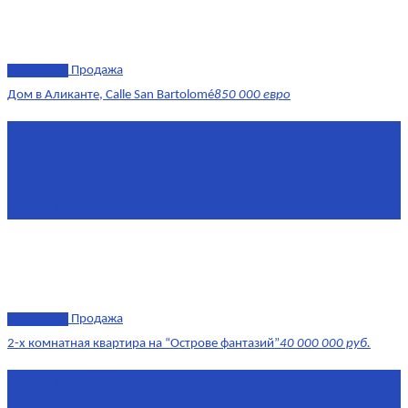
эксклюзив
Продажа
Дом в Аликанте, Calle San Bartolomé
850 000 евро
Площадь
390 м²
Комнат
7+
Этаж
1-4
Площадь кухни
18
эксклюзив
Продажа
2-х комнатная квартира на “Острове фантазий”
40 000 000 руб.
Площадь
90,3 м²
Комнат
2