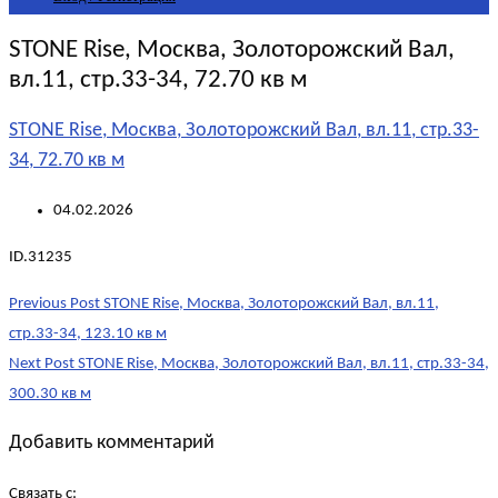
STONE Rise, Москва, Золоторожский Вал,
вл.11, стр.33-34, 72.70 кв м
STONE Rise, Москва, Золоторожский Вал, вл.11, стр.33-
34, 72.70 кв м
04.02.2026
ID.31235
Post
Previous Post
STONE Rise, Москва, Золоторожский Вал, вл.11,
navigation
стр.33-34, 123.10 кв м
Next Post
STONE Rise, Москва, Золоторожский Вал, вл.11, стр.33-34,
300.30 кв м
Добавить комментарий
Связать с: