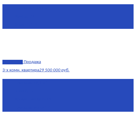
Площадь
1 634 м²
Комнат
7+
Этаж
-1, 1-2
эксклюзив
Продажа
3-х комн. квартира
29 500 000 руб.
Площадь
79,4 м²
Этаж
8/17
Жилая площадь
43
Площадь кухни
14