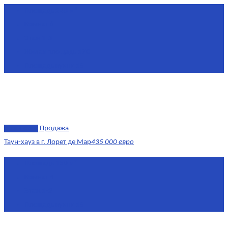
Площадь
240 м²
Комнат
6
Этаж
1-3
Жилая площадь
170
Площадь кухни
15
эксклюзив
Продажа
Таун-хауз в г. Лорет де Мар
435 000 евро
Площадь
150 м²
Комнат
4
Этаж
1-2
Площадь кухни
15