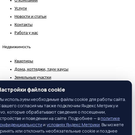
О компании
Услуги
Новости и статьи
Контакты
Работа у нас
Недвижимость
Квартиры
Дома, коттеджи, таун-хаусы
Земельные участки
Коммерческая недвижимость
Настройки файлов cookie
Зарубежная недвижимость
ы используем необходимые файлы cookie для работы сайта.
 вашего согласия мы также подключим Яндекс Метрику и
Контакты
ivo, которые обрабатывают сведения о посещении,
стройстве и поведении на сайте. Подробнее — в
политике
г. Москва, ул. Вавилова, 81, корп. 1, подъезд 3, этаж 2
конфиденциальности
и
условиях Яндекс Метрики
. Вы можете
Телефон:
+7 (495) 661-65-25
ринять или отклонить необязательные cookie и позднее