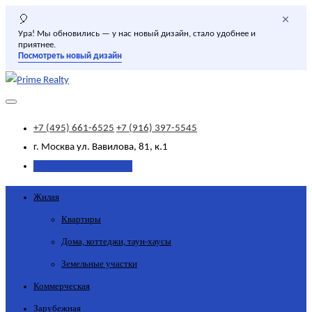
×
🎈
Ура! Мы обновились — у нас новый дизайн, стало удобнее и
приятнее.
Посмотреть новый дизайн
+7 (495) 661-6525
+7 (916) 397-5545
г. Москва
ул. Вавилова, 81, к.1
Добавить объявление
Жилая
Квартиры
Дома, коттеджи, таун-хаусы
Земельные участки
Коммерческая
Зарубежная