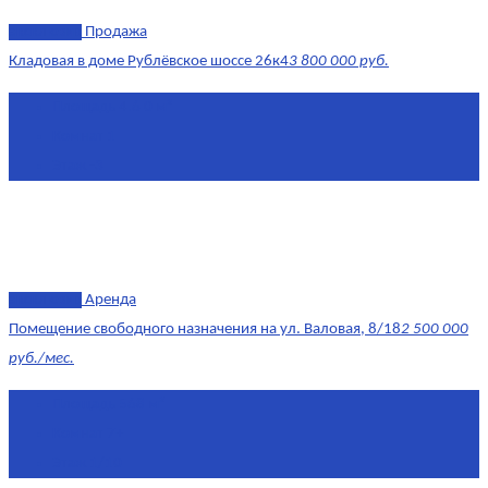
эксклюзив
Продажа
Кладовая в доме Рублёвское шоссе 26к4
3 800 000 руб.
Площадь
4.6 0 м²
Комнат
1
Этаж
-3
эксклюзив
Аренда
Помещение свободного назначения на ул. Валовая, 8/18
2 500 000
руб./мес.
Площадь
568 м²
Комнат
7+
Этаж
1/10