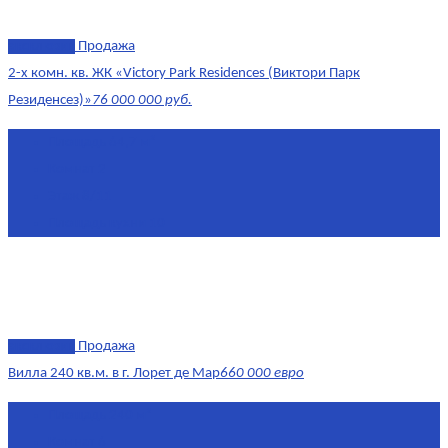
эксклюзив
Продажа
2-х комн. кв. ЖК «Victory Park Residences (Виктори Парк
Резиденсез)»
76 000 000 руб.
Площадь
64,7 м²
Комнат
2
Этаж
8/11
Площадь кухни
10
эксклюзив
Продажа
Вилла 240 кв.м. в г. Лорет де Мар
660 000 евро
Площадь
240 м²
Комнат
6