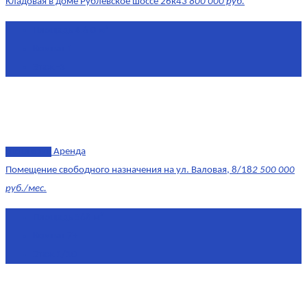
Кладовая в доме Рублёвское шоссе 26к4
3 800 000 руб.
Площадь
4.6 0 м²
Комнат
1
Этаж
-3
эксклюзив
Аренда
Помещение свободного назначения на ул. Валовая, 8/18
2 500 000
руб./мес.
Площадь
568 м²
Комнат
7+
Этаж
1/10