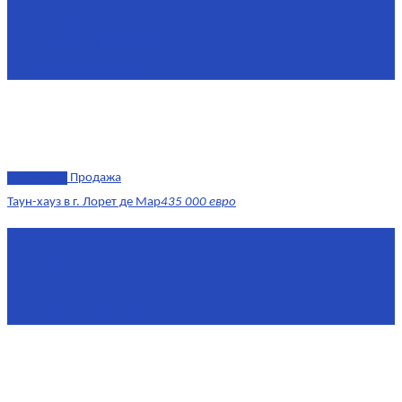
Этаж
1-3
Жилая площадь
170
Площадь кухни
15
эксклюзив
Продажа
Таун-хауз в г. Лорет де Мар
435 000 евро
Площадь
150 м²
Комнат
4
Этаж
1-2
Площадь кухни
15