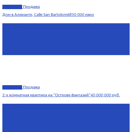
эксклюзив
Продажа
Дом в Аликанте, Calle San Bartolomé
850 000 евро
Площадь
390 м²
Комнат
7+
Этаж
1-4
Площадь кухни
18
эксклюзив
Продажа
2-х комнатная квартира на “Острове фантазий”
40 000 000 руб.
Площадь
90,3 м²
Комнат
2
Этаж
2/4
Жилая площадь
60