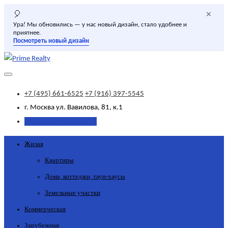
×
🎈
Ура! Мы обновились — у нас новый дизайн, стало удобнее и
приятнее.
Посмотреть новый дизайн
+7 (495) 661-6525
+7 (916) 397-5545
г. Москва
ул. Вавилова, 81, к.1
Добавить объявление
Жилая
Квартиры
Дома, коттеджи, таун-хаусы
Земельные участки
Коммерческая
Зарубежная