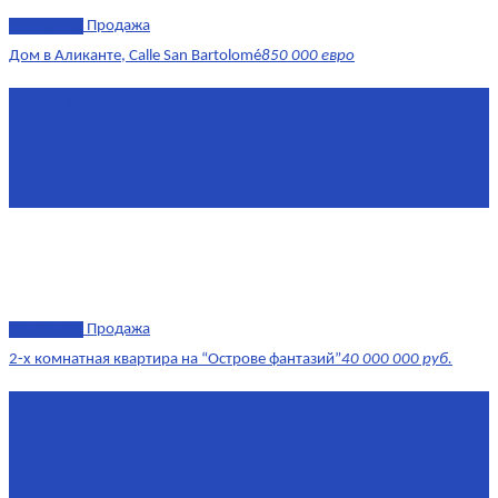
эксклюзив
Продажа
Дом в Аликанте, Calle San Bartolomé
850 000 евро
Площадь
390 м²
Комнат
7+
Этаж
1-4
Площадь кухни
18
эксклюзив
Продажа
2-х комнатная квартира на “Острове фантазий”
40 000 000 руб.
Площадь
90,3 м²
Комнат
2
Этаж
2/4
Жилая площадь
60