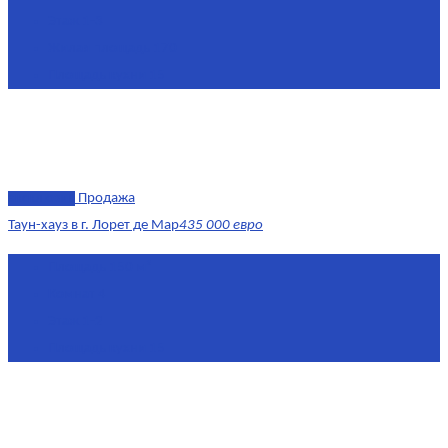
Этаж
1-3
Жилая площадь
170
Площадь кухни
15
эксклюзив
Продажа
Таун-хауз в г. Лорет де Мар
435 000 евро
Площадь
150 м²
Комнат
4
Этаж
1-2
Площадь кухни
15