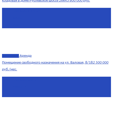
Кладовая в доме Рублёвское шоссе 26к4
3 800 000 руб.
Площадь
4.6 0 м²
Комнат
1
Этаж
-3
эксклюзив
Аренда
Помещение свободного назначения на ул. Валовая, 8/18
2 500 000
руб./мес.
Площадь
568 м²
Комнат
7+
Этаж
1/10