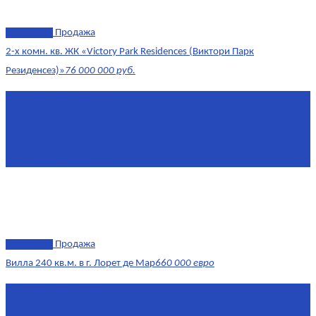
эксклюзив
Продажа
2-х комн. кв. ЖК «Victory Park Residences (Виктори Парк
Резиденсез)»
76 000 000 руб.
Площадь
64,7 м²
Комнат
2
Этаж
8/11
Площадь кухни
10
эксклюзив
Продажа
Вилла 240 кв.м. в г. Лорет де Мар
660 000 евро
Площадь
240 м²
Комнат
6