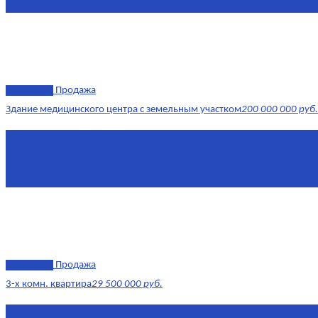
Этаж
-1
эксклюзив
Продажа
Здание медицинского центра с земельным участком
200 000 000 руб.
Площадь
1 634 м²
Комнат
7+
Этаж
-1, 1-2
эксклюзив
Продажа
3-х комн. квартира
29 500 000 руб.
Площадь
79,4 м²