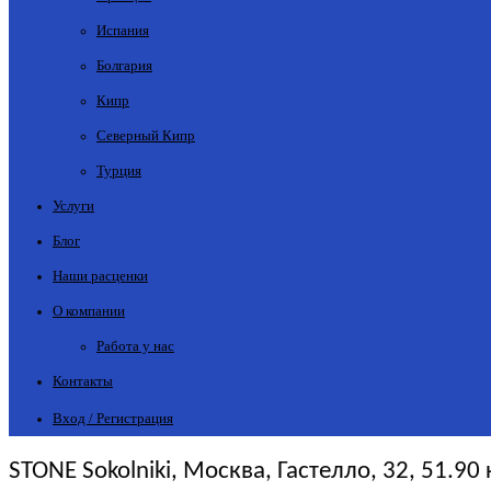
Испания
Болгария
Кипр
Северный Кипр
Турция
Услуги
Блог
Наши расценки
О компании
Работа у нас
Контакты
Вход / Регистрация
STONE Sokolniki, Москва, Гастелло, 32, 51.90 