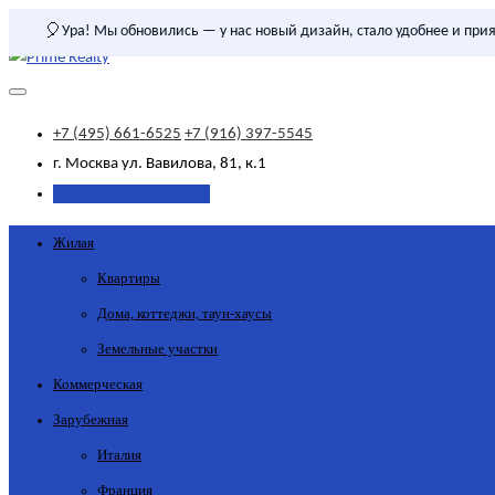
🎈
Ура! Мы обновились — у нас новый дизайн, стало удобнее и прия
+7 (495) 661-6525
+7 (916) 397-5545
г. Москва
ул. Вавилова, 81, к.1
Добавить объявление
Жилая
Квартиры
Дома, коттеджи, таун-хаусы
Земельные участки
Коммерческая
Зарубежная
Италия
Франция