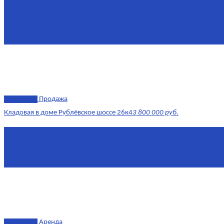
Этаж
8/17
Жилая площадь
43
Площадь кухни
14
эксклюзив
Продажа
Кладовая в доме Рублёвское шоссе 26к4
3 800 000 руб.
Площадь
4.6 0 м²
Комнат
1
Этаж
-3
эксклюзив
Аренда