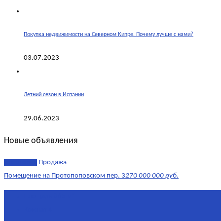
Покупка недвижимости на Северном Кипре. Почему лучше с нами?
03.07.2023
Летний сезон в Испании
29.06.2023
Новые объявления
эксклюзив
Продажа
Помещение на Протопоповском пер. 3
270 000 000 руб.
Площадь
865 м²
Комнат
4