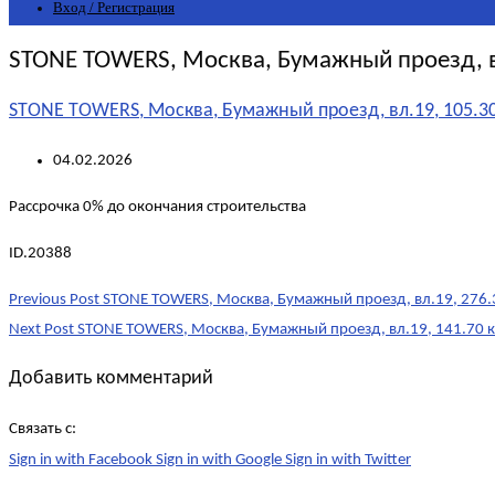
Вход / Регистрация
STONE TOWERS, Москва, Бумажный проезд, в
STONE TOWERS, Москва, Бумажный проезд, вл.19, 105.30
04.02.2026
Рассрочка 0% до окончания строительства
ID.20388
Post
Previous Post
STONE TOWERS, Москва, Бумажный проезд, вл.19, 276.
navigation
Next Post
STONE TOWERS, Москва, Бумажный проезд, вл.19, 141.70 к
Добавить комментарий
Связать с:
Sign in with Facebook
Sign in with Google
Sign in with Twitter