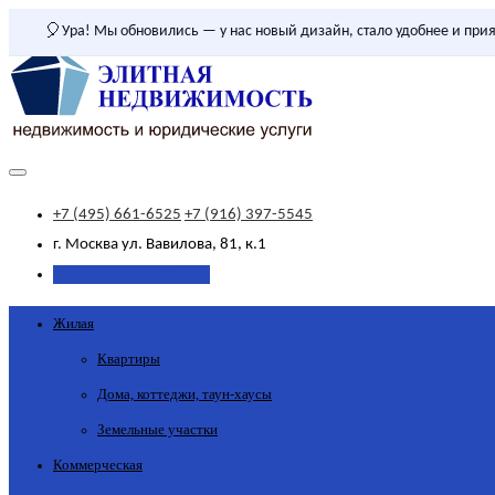
🎈
Ура! Мы обновились — у нас новый дизайн, стало удобнее и прия
+7 (495) 661-6525
+7 (916) 397-5545
г. Москва
ул. Вавилова, 81, к.1
Добавить объявление
Жилая
Квартиры
Дома, коттеджи, таун-хаусы
Земельные участки
Коммерческая