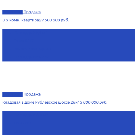
эксклюзив
Продажа
3-х комн. квартира
29 500 000 руб.
Площадь
79,4 м²
Этаж
8/17
Жилая площадь
43
Площадь кухни
14
эксклюзив
Продажа
Кладовая в доме Рублёвское шоссе 26к4
3 800 000 руб.
Площадь
4.6 0 м²
Комнат
1
Этаж
-3