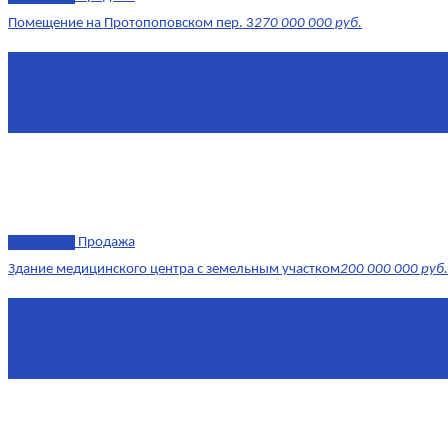
Помещение на Протопоповском пер. 3
270 000 000 руб.
Площадь
865 м²
Комнат
4
Этаж
-1
эксклюзив
Продажа
Здание медицинского центра с земельным участком
200 000 000 руб.
Площадь
1 634 м²
Комнат
7+
Этаж
-1, 1-2