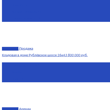
Этаж
8/17
Жилая площадь
43
Площадь кухни
14
эксклюзив
Продажа
Кладовая в доме Рублёвское шоссе 26к4
3 800 000 руб.
Площадь
4.6 0 м²
Комнат
1
Этаж
-3
эксклюзив
Аренда