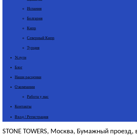
Испания
Болгария
Кипр
Северный Кипр
Турция
Услуги
Блог
Наши расценки
О компании
Работа у нас
Контакты
Вход / Регистрация
STONE TOWERS, Москва, Бумажный проезд, вл