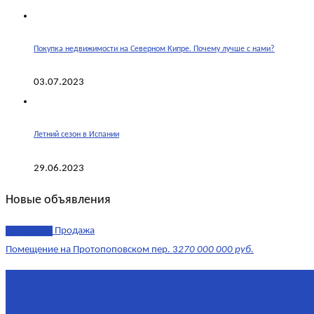
Покупка недвижимости на Северном Кипре. Почему лучше с нами?
03.07.2023
Летний сезон в Испании
29.06.2023
Новые объявления
эксклюзив
Продажа
Помещение на Протопоповском пер. 3
270 000 000 руб.
Площадь
865 м²
Комнат
4