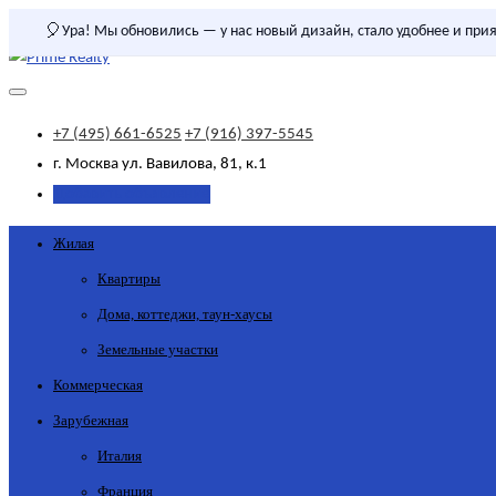
🎈
Ура! Мы обновились — у нас новый дизайн, стало удобнее и прия
+7 (495) 661-6525
+7 (916) 397-5545
г. Москва
ул. Вавилова, 81, к.1
Добавить объявление
Жилая
Квартиры
Дома, коттеджи, таун-хаусы
Земельные участки
Коммерческая
Зарубежная
Италия
Франция