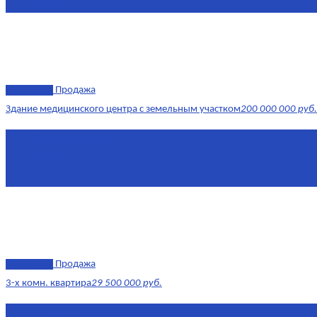
Этаж
-1
эксклюзив
Продажа
Здание медицинского центра с земельным участком
200 000 000 руб.
Площадь
1 634 м²
Комнат
7+
Этаж
-1, 1-2
эксклюзив
Продажа
3-х комн. квартира
29 500 000 руб.
Площадь
79,4 м²