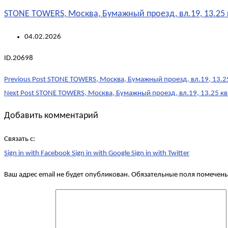
STONE TOWERS, Москва, Бумажный проезд, вл.19, 13.25 
04.02.2026
ID.20698
Post
Previous Post
STONE TOWERS, Москва, Бумажный проезд, вл.19, 13.25
navigation
Next Post
STONE TOWERS, Москва, Бумажный проезд, вл.19, 13.25 кв
Добавить комментарий
Связать с:
Sign in with Facebook
Sign in with Google
Sign in with Twitter
Ваш адрес email не будет опубликован.
Обязательные поля помечен