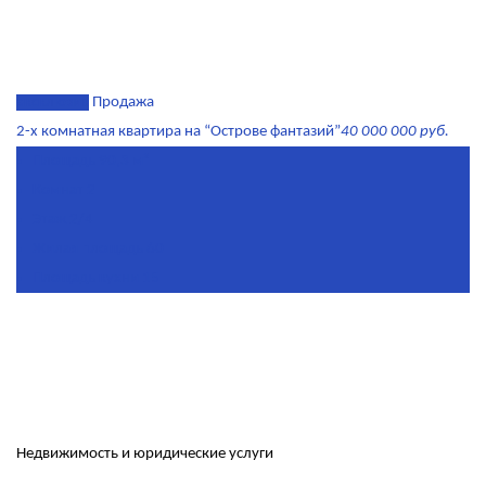
эксклюзив
Продажа
2-х комнатная квартира на “Острове фантазий”
40 000 000 руб.
Площадь
90,3 м²
Комнат
2
Этаж
2/4
Жилая площадь
60
Площадь кухни
15
Недвижимость и юридические услуги