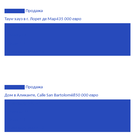
эксклюзив
Продажа
Таун-хауз в г. Лорет де Мар
435 000 евро
Площадь
150 м²
Комнат
4
Этаж
1-2
Площадь кухни
15
эксклюзив
Продажа
Дом в Аликанте, Calle San Bartolomé
850 000 евро
Площадь
390 м²
Комнат
7+
Этаж
1-4
Площадь кухни
18