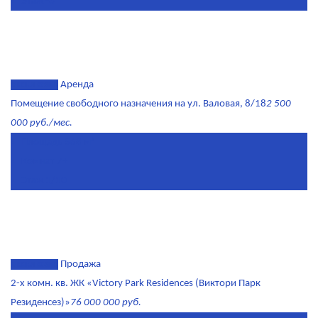
Этаж
-3
эксклюзив
Аренда
Помещение свободного назначения на ул. Валовая, 8/18
2 500
000 руб./мес.
Площадь
568 м²
Комнат
7+
Этаж
1/10
эксклюзив
Продажа
2-х комн. кв. ЖК «Victory Park Residences (Виктори Парк
Резиденсез)»
76 000 000 руб.