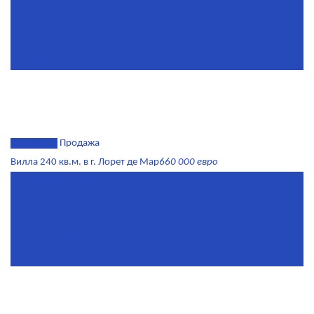
Площадь
64,7 м²
Комнат
2
Этаж
8/11
Площадь кухни
10
эксклюзив
Продажа
Вилла 240 кв.м. в г. Лорет де Мар
660 000 евро
Площадь
240 м²
Комнат
6
Этаж
1-3
Жилая площадь
170
Площадь кухни
15