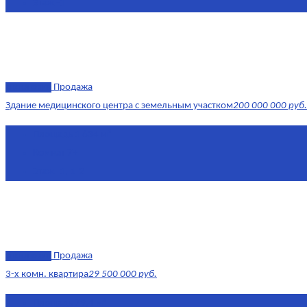
Этаж
-1
эксклюзив
Продажа
Здание медицинского центра с земельным участком
200 000 000 руб.
Площадь
1 634 м²
Комнат
7+
Этаж
-1, 1-2
эксклюзив
Продажа
3-х комн. квартира
29 500 000 руб.
Площадь
79,4 м²