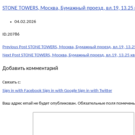
STONE TOWERS, Москва, Бумажный проезд, вл.19, 13.25 
04.02.2026
ID.20786
Post
Previous Post
STONE TOWERS, Москва, Бумажный проезд, вл.19, 13.25
navigation
Next Post
STONE TOWERS, Москва, Бумажный проезд, вл.19, 13.25 кв
Добавить комментарий
Связать с:
Sign in with Facebook
Sign in with Google
Sign in with Twitter
Ваш адрес email не будет опубликован.
Обязательные поля помечен