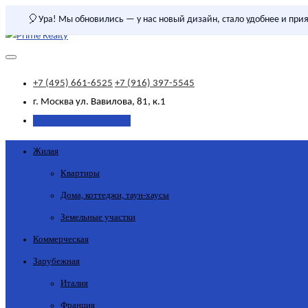
🎈
Ура! Мы обновились — у нас новый дизайн, стало удобнее и прия
+7 (495) 661-6525
+7 (916) 397-5545
г. Москва
ул. Вавилова, 81, к.1
Добавить объявление
Жилая
Квартиры
Дома, коттеджи, таун-хаусы
Земельные участки
Коммерческая
Зарубежная
Италия
Франция