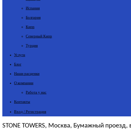
Испания
Болгария
Кипр
Северный Кипр
Турция
Услуги
Блог
Наши расценки
О компании
Работа у нас
Контакты
Вход / Регистрация
STONE TOWERS, Москва, Бумажный проезд, вл