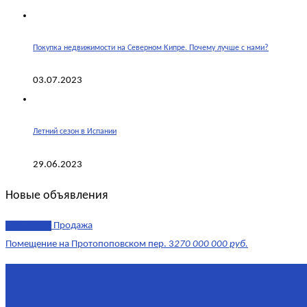
Покупка недвижимости на Северном Кипре. Почему лучше с нами?
03.07.2023
Летний сезон в Испании
29.06.2023
Новые объявления
эксклюзив
Продажа
Помещение на Протопоповском пер. 3
270 000 000 руб.
Площадь
865 м²
Комнат
4