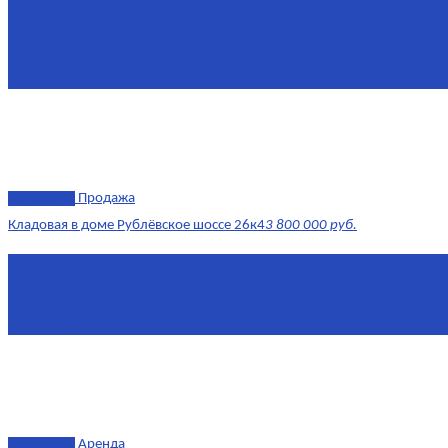
Этаж
8/17
Жилая площадь
43
Площадь кухни
14
эксклюзив
Продажа
Кладовая в доме Рублёвское шоссе 26к4
3 800 000 руб.
Площадь
4.6 0 м²
Комнат
1
Этаж
-3
эксклюзив
Аренда