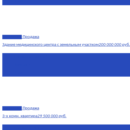
Этаж
-1
эксклюзив
Продажа
Здание медицинского центра с земельным участком
200 000 000 руб.
Площадь
1 634 м²
Комнат
7+
Этаж
-1, 1-2
эксклюзив
Продажа
3-х комн. квартира
29 500 000 руб.
Площадь
79,4 м²