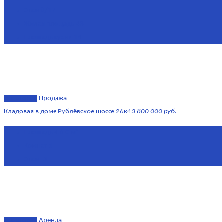
Этаж
8/17
Жилая площадь
43
Площадь кухни
14
эксклюзив
Продажа
Кладовая в доме Рублёвское шоссе 26к4
3 800 000 руб.
Площадь
4.6 0 м²
Комнат
1
Этаж
-3
эксклюзив
Аренда