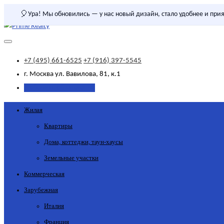
🎈
Ура! Мы обновились — у нас новый дизайн, стало удобнее и прия
+7 (495) 661-6525
+7 (916) 397-5545
г. Москва
ул. Вавилова, 81, к.1
Добавить объявление
Жилая
Квартиры
Дома, коттеджи, таун-хаусы
Земельные участки
Коммерческая
Зарубежная
Италия
Франция