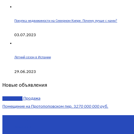
Покупка недвижимости на Северном Кипре. Почему лучше с нами?
03.07.2023
Летний сезон в Испании
29.06.2023
Новые объявления
эксклюзив
Продажа
Помещение на Протопоповском пер. 3
270 000 000 руб.
Площадь
865 м²
Комнат
4