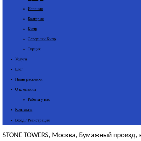
Испания
Болгария
Кипр
Северный Кипр
Турция
Услуги
Блог
Наши расценки
О компании
Работа у нас
Контакты
Вход / Регистрация
STONE TOWERS, Москва, Бумажный проезд, вл