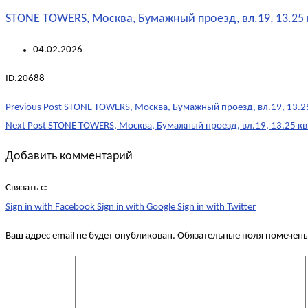
STONE TOWERS, Москва, Бумажный проезд, вл.19, 13.25 
04.02.2026
ID.20688
Post
Previous Post
STONE TOWERS, Москва, Бумажный проезд, вл.19, 13.25
navigation
Next Post
STONE TOWERS, Москва, Бумажный проезд, вл.19, 13.25 кв
Добавить комментарий
Связать с:
Sign in with Facebook
Sign in with Google
Sign in with Twitter
Ваш адрес email не будет опубликован.
Обязательные поля помечен