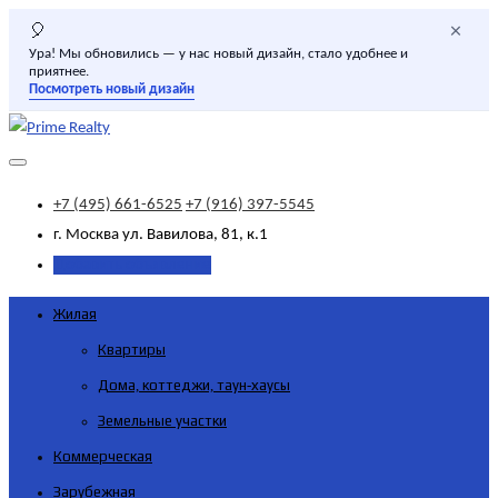
×
🎈
Ура! Мы обновились — у нас новый дизайн, стало удобнее и
приятнее.
Посмотреть новый дизайн
+7 (495) 661-6525
+7 (916) 397-5545
г. Москва
ул. Вавилова, 81, к.1
Добавить объявление
Жилая
Квартиры
Дома, коттеджи, таун-хаусы
Земельные участки
Коммерческая
Зарубежная