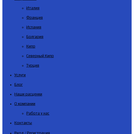
Италия
Франция
Испания
Болгария
Кипр
Северный Кипр
Турция
Услуги
Блог
Наши расценки
О компании
Работа у нас
Контакты
Вход / Регистрация