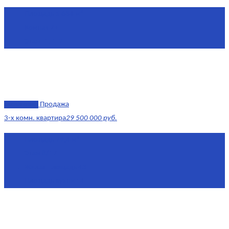
Площадь
1 634 м²
Комнат
7+
Этаж
-1, 1-2
эксклюзив
Продажа
3-х комн. квартира
29 500 000 руб.
Площадь
79,4 м²
Этаж
8/17
Жилая площадь
43
Площадь кухни
14