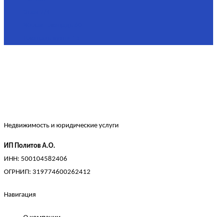
Этаж
2/4
Жилая площадь
60
Площадь кухни
15
Недвижимость и юридические услуги
ИП Политов А.О.
ИНН: 500104582406
ОГРНИП: 319774600262412
Навигация