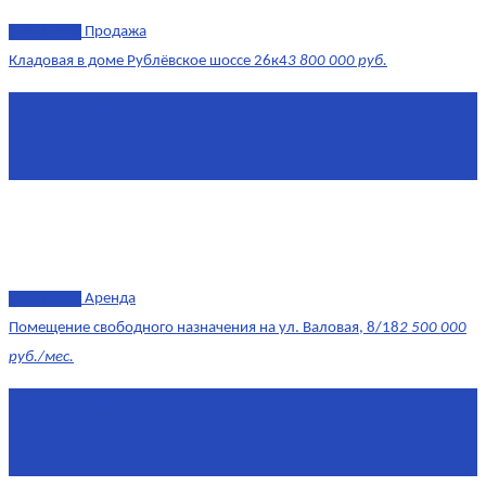
эксклюзив
Продажа
Кладовая в доме Рублёвское шоссе 26к4
3 800 000 руб.
Площадь
4.6 0 м²
Комнат
1
Этаж
-3
эксклюзив
Аренда
Помещение свободного назначения на ул. Валовая, 8/18
2 500 000
руб./мес.
Площадь
568 м²
Комнат
7+
Этаж
1/10