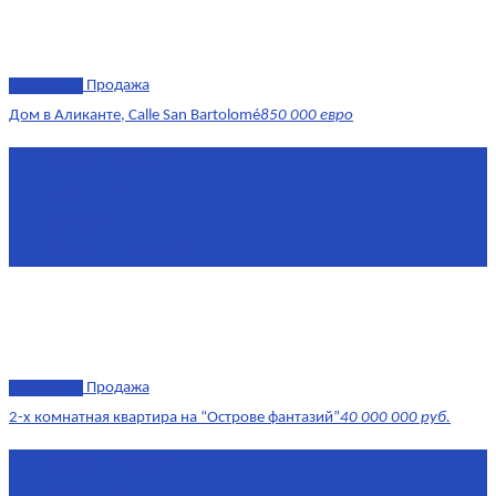
эксклюзив
Продажа
Дом в Аликанте, Calle San Bartolomé
850 000 евро
Площадь
390 м²
Комнат
7+
Этаж
1-4
Площадь кухни
18
эксклюзив
Продажа
2-х комнатная квартира на “Острове фантазий”
40 000 000 руб.
Площадь
90,3 м²
Комнат
2