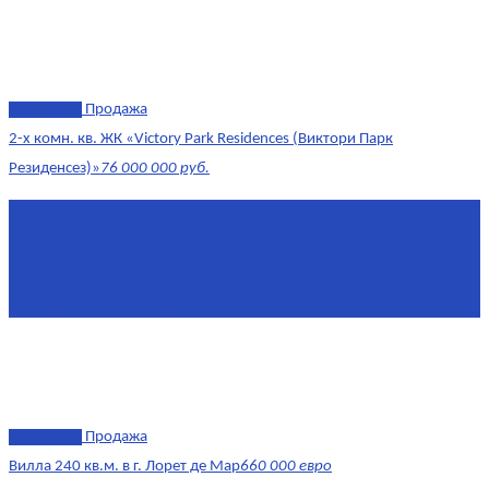
эксклюзив
Продажа
2-х комн. кв. ЖК «Victory Park Residences (Виктори Парк
Резиденсез)»
76 000 000 руб.
Площадь
64,7 м²
Комнат
2
Этаж
8/11
Площадь кухни
10
эксклюзив
Продажа
Вилла 240 кв.м. в г. Лорет де Мар
660 000 евро