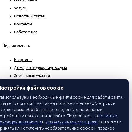
О компании
Услуги
Новости и статьи
Контакты
Работа у нас
Недвижимость
Квартиры
Дома, коттеджи, таун-хаусы
Земельные участки
Коммерческая недвижимость
Настройки файлов cookie
Зарубежная недвижимость
ы используем необходимые файлы cookie для работы сайта.
 вашего согласия мы также подключим Яндекс Метрику и
Контакты
ivo, которые обрабатывают сведения о посещении,
стройстве и поведении на сайте. Подробнее — в
политике
г. Москва, ул. Вавилова, 81, корп. 1, подъезд 3, этаж 2
конфиденциальности
и
условиях Яндекс Метрики
. Вы можете
Телефон:
+7 (495) 661-65-25
ринять или отклонить необязательные cookie и позднее