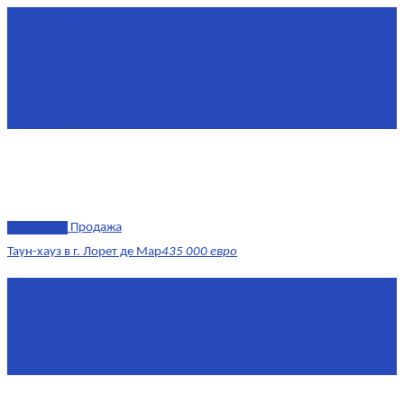
Площадь
240 м²
Комнат
6
Этаж
1-3
Жилая площадь
170
Площадь кухни
15
эксклюзив
Продажа
Таун-хауз в г. Лорет де Мар
435 000 евро
Площадь
150 м²
Комнат
4
Этаж
1-2
Площадь кухни
15