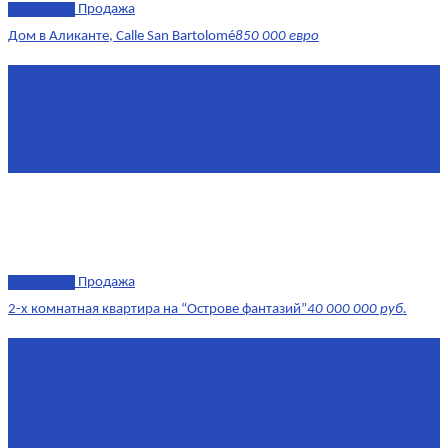
эксклюзив
Продажа
Дом в Аликанте, Calle San Bartolomé
850 000 евро
Площадь
390 м²
Комнат
7+
Этаж
1-4
Площадь кухни
18
эксклюзив
Продажа
2-х комнатная квартира на “Острове фантазий”
40 000 000 руб.
Площадь
90,3 м²
Комнат
2
Этаж
2/4
Жилая площадь
60