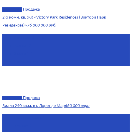
эксклюзив
Продажа
2-х комн. кв. ЖК «Victory Park Residences (Виктори Парк
Резиденсез)»
76 000 000 руб.
Площадь
64,7 м²
Комнат
2
Этаж
8/11
Площадь кухни
10
эксклюзив
Продажа
Вилла 240 кв.м. в г. Лорет де Мар
660 000 евро
Площадь
240 м²
Комнат
6