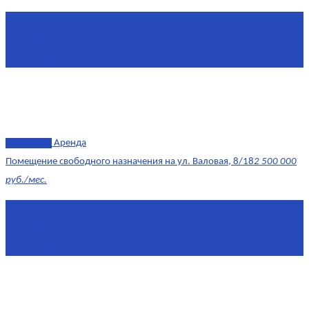
Площадь
4.6 0 м²
Комнат
1
Этаж
-3
эксклюзив
Аренда
Помещение свободного назначения на ул. Валовая, 8/18
2 500 000
руб./мес.
Площадь
568 м²
Комнат
7+
Этаж
1/10