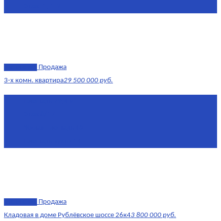
Этаж
-1, 1-2
эксклюзив
Продажа
3-х комн. квартира
29 500 000 руб.
Площадь
79,4 м²
Этаж
8/17
Жилая площадь
43
Площадь кухни
14
эксклюзив
Продажа
Кладовая в доме Рублёвское шоссе 26к4
3 800 000 руб.