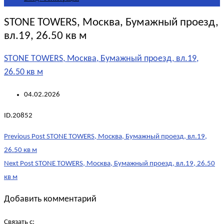
STONE TOWERS, Москва, Бумажный проезд,
вл.19, 26.50 кв м
STONE TOWERS, Москва, Бумажный проезд, вл.19,
26.50 кв м
04.02.2026
ID.20852
Post
Previous Post
STONE TOWERS, Москва, Бумажный проезд, вл.19,
navigation
26.50 кв м
Next Post
STONE TOWERS, Москва, Бумажный проезд, вл.19, 26.50
кв м
Добавить комментарий
Связать с: