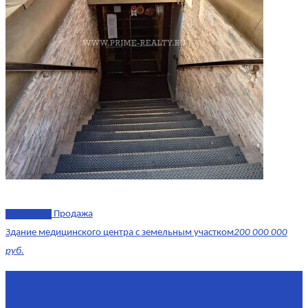
эксклюзив
Продажа
Здание медицинского центра с земельным участком
200 000 000
руб.
Площадь
1 634 м²
Комнат
7+