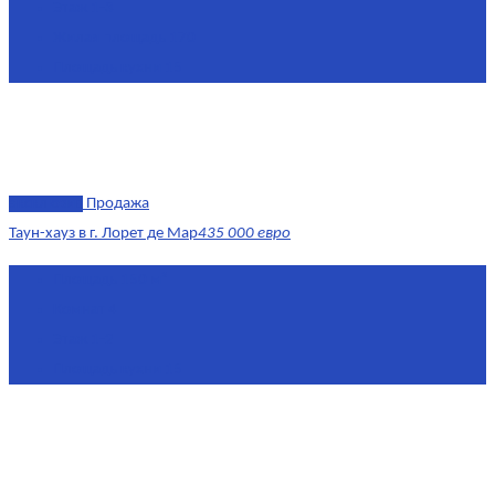
Этаж
1-3
Жилая площадь
170
Площадь кухни
15
эксклюзив
Продажа
Таун-хауз в г. Лорет де Мар
435 000 евро
Площадь
150 м²
Комнат
4
Этаж
1-2
Площадь кухни
15