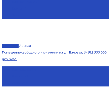
Площадь
4.6 0 м²
Комнат
1
Этаж
-3
эксклюзив
Аренда
Помещение свободного назначения на ул. Валовая, 8/18
2 500 000
руб./мес.
Площадь
568 м²
Комнат
7+
Этаж
1/10