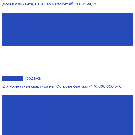
Дом в Аликанте, Calle San Bartolomé
850 000 евро
Площадь
390 м²
Комнат
7+
Этаж
1-4
Площадь кухни
18
эксклюзив
Продажа
2-х комнатная квартира на “Острове фантазий”
40 000 000 руб.
Площадь
90,3 м²
Комнат
2
Этаж
2/4
Жилая площадь
60
Площадь кухни
15