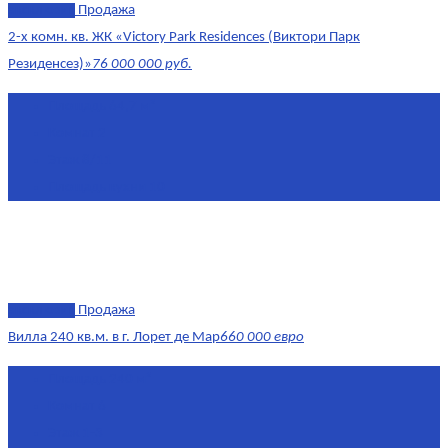
эксклюзив
Продажа
2-х комн. кв. ЖК «Victory Park Residences (Виктори Парк
Резиденсез)»
76 000 000 руб.
Площадь
64,7 м²
Комнат
2
Этаж
8/11
Площадь кухни
10
эксклюзив
Продажа
Вилла 240 кв.м. в г. Лорет де Мар
660 000 евро
Площадь
240 м²
Комнат
6
Этаж
1-3