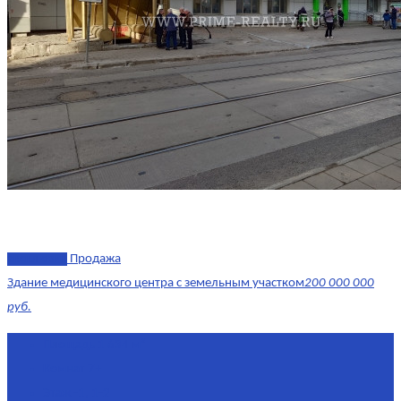
эксклюзив
Продажа
Здание медицинского центра с земельным участком
200 000 000
руб.
Площадь
1 634 м²
Комнат
7+
Этаж
-1, 1-2