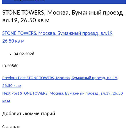
STONE TOWERS, Москва, Бумажный проезд,
вл.19, 26.50 кв м
STONE TOWERS, Москва, Бумажный проезд, вл.19,
26.50 кв м
04.02.2026
ID.20860
Post
Previous Post
STONE TOWERS, Москва, Бумажный проезд, вл.19,
navigation
26.50 кв м
Next Post
STONE TOWERS, Москва, Бумажный проезд, вл.19, 26.50
кв м
Добавить комментарий
Связать с: