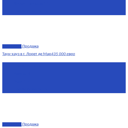
Жилая площадь
170
Площадь кухни
15
эксклюзив
Продажа
Таун-хауз в г. Лорет де Мар
435 000 евро
Площадь
150 м²
Комнат
4
Этаж
1-2
Площадь кухни
15
эксклюзив
Продажа