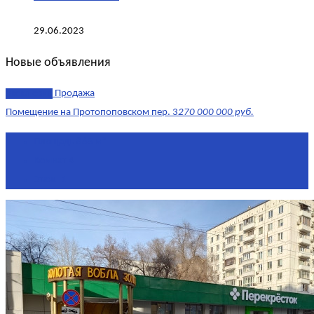
29.06.2023
Новые объявления
эксклюзив
Продажа
Помещение на Протопоповском пер. 3
270 000 000 руб.
Площадь
865 м²
Комнат
4
Этаж
-1