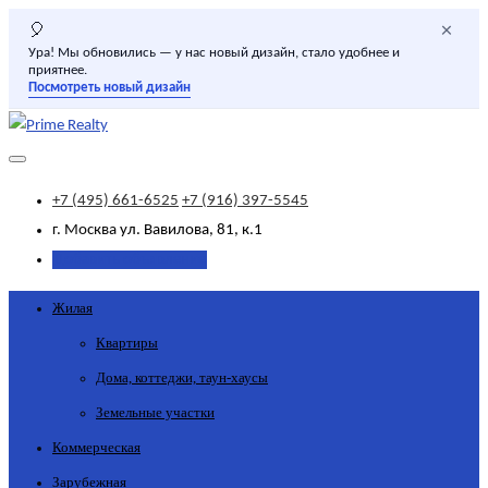
×
🎈
Ура! Мы обновились — у нас новый дизайн, стало удобнее и
приятнее.
Посмотреть новый дизайн
+7 (495) 661-6525
+7 (916) 397-5545
г. Москва
ул. Вавилова, 81, к.1
Добавить объявление
Жилая
Квартиры
Дома, коттеджи, таун-хаусы
Земельные участки
Коммерческая
Зарубежная