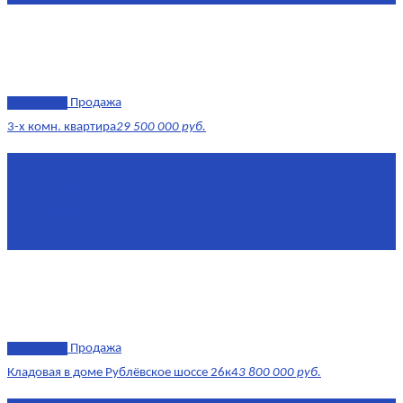
эксклюзив
Продажа
3-х комн. квартира
29 500 000 руб.
Площадь
79,4 м²
Этаж
8/17
Жилая площадь
43
Площадь кухни
14
эксклюзив
Продажа
Кладовая в доме Рублёвское шоссе 26к4
3 800 000 руб.