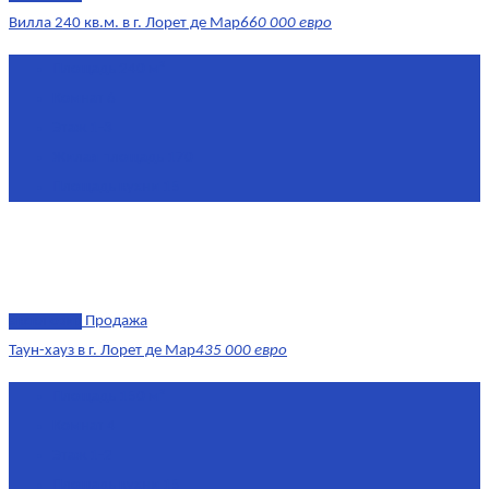
Вилла 240 кв.м. в г. Лорет де Мар
660 000 евро
Площадь
240 м²
Комнат
6
Этаж
1-3
Жилая площадь
170
Площадь кухни
15
эксклюзив
Продажа
Таун-хауз в г. Лорет де Мар
435 000 евро
Площадь
150 м²
Комнат
4
Этаж
1-2
Площадь кухни
15