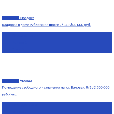
эксклюзив
Продажа
Кладовая в доме Рублёвское шоссе 26к4
3 800 000 руб.
Площадь
4.6 0 м²
Комнат
1
Этаж
-3
эксклюзив
Аренда
Помещение свободного назначения на ул. Валовая, 8/18
2 500 000
руб./мес.
Площадь
568 м²
Комнат
7+