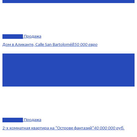
эксклюзив
Продажа
Дом в Аликанте, Calle San Bartolomé
850 000 евро
Площадь
390 м²
Комнат
7+
Этаж
1-4
Площадь кухни
18
эксклюзив
Продажа
2-х комнатная квартира на “Острове фантазий”
40 000 000 руб.