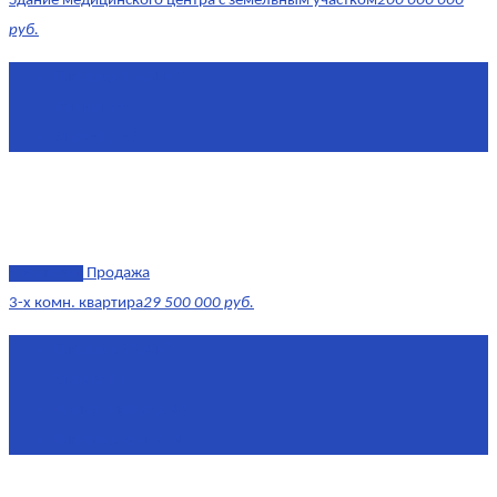
Здание медицинского центра с земельным участком
200 000 000
руб.
Площадь
1 634 м²
Комнат
7+
Этаж
-1, 1-2
эксклюзив
Продажа
3-х комн. квартира
29 500 000 руб.
Площадь
79,4 м²
Этаж
8/17
Жилая площадь
43
Площадь кухни
14