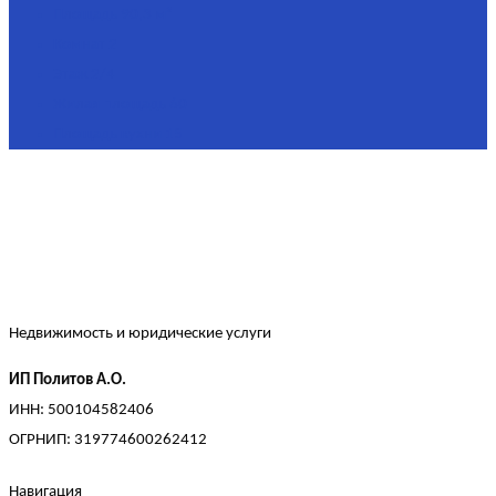
Площадь
90,3 м²
Комнат
2
Этаж
2/4
Жилая площадь
60
Площадь кухни
15
Недвижимость и юридические услуги
ИП Политов А.О.
ИНН: 500104582406
ОГРНИП: 319774600262412
Навигация