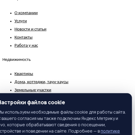
О компании
Услуги
Новости и статьи
Контакты
Работа у нас
Недвижимость
Квартиры
Дома, коттеджи, таун-хаусы
Земельные участки
Коммерческая недвижимость
Настройки файлов cookie
Зарубежная недвижимость
ы используем необходимые файлы cookie для работы сайта.
 вашего согласия мы также подключим Яндекс Метрику и
Контакты
ivo, которые обрабатывают сведения о посещении,
стройстве и поведении на сайте. Подробнее — в
политике
г. Москва, ул. Вавилова, 81, корп. 1, подъезд 3, этаж 2