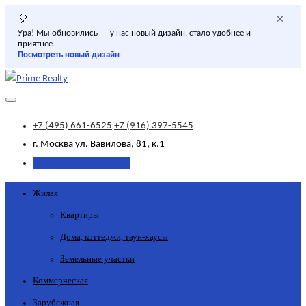
×
🎈
Ура! Мы обновились — у нас новый дизайн, стало удобнее и
приятнее.
Посмотреть новый дизайн
+7 (495) 661-6525
+7 (916) 397-5545
г. Москва
ул. Вавилова, 81, к.1
Добавить объявление
Жилая
Квартиры
Дома, коттеджи, таун-хаусы
Земельные участки
Коммерческая
Зарубежная