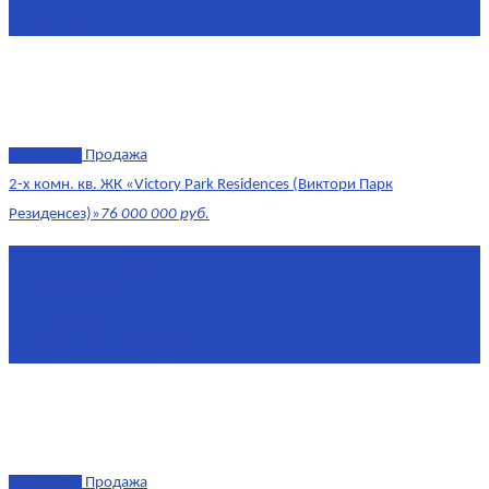
Этаж
1/10
эксклюзив
Продажа
2-х комн. кв. ЖК «Victory Park Residences (Виктори Парк
Резиденсез)»
76 000 000 руб.
Площадь
64,7 м²
Комнат
2
Этаж
8/11
Площадь кухни
10
эксклюзив
Продажа