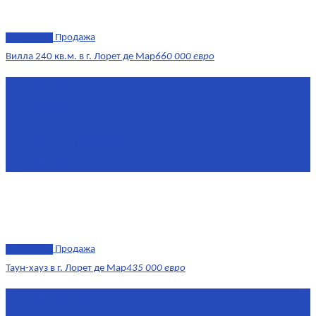
эксклюзив
Продажа
Вилла 240 кв.м. в г. Лорет де Мар
660 000 евро
Площадь
240 м²
Комнат
6
Этаж
1-3
Жилая площадь
170
Площадь кухни
15
эксклюзив
Продажа
Таун-хауз в г. Лорет де Мар
435 000 евро
Площадь
150 м²