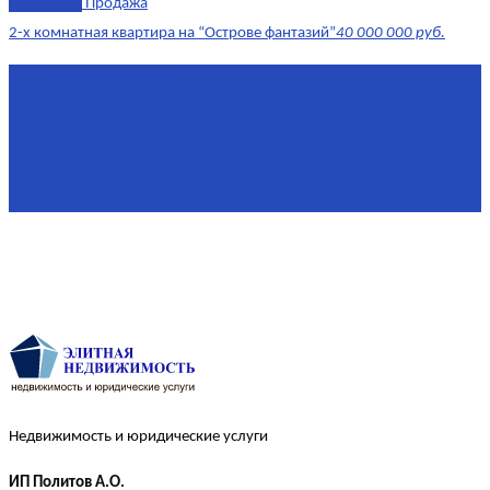
эксклюзив
Продажа
2-х комнатная квартира на “Острове фантазий”
40 000 000 руб.
Площадь
90,3 м²
Комнат
2
Этаж
2/4
Жилая площадь
60
Площадь кухни
15
Недвижимость и юридические услуги
ИП Политов А.О.