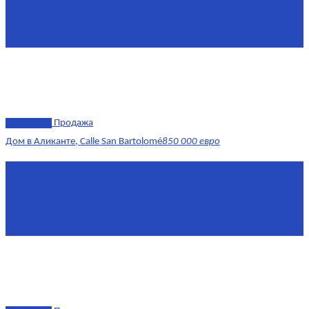
Комнат
4
Этаж
1-2
Площадь кухни
15
эксклюзив
Продажа
Дом в Аликанте, Calle San Bartolomé
850 000 евро
Площадь
390 м²
Комнат
7+
Этаж
1-4
Площадь кухни
18