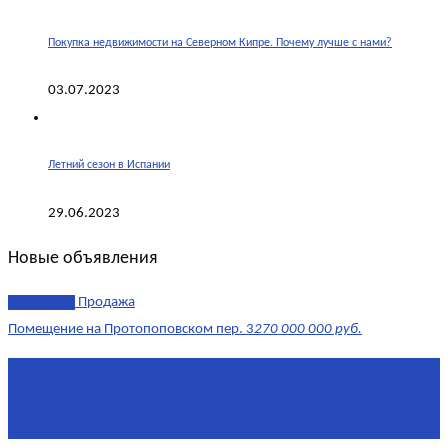
Покупка недвижимости на Северном Кипре. Почему лучше с нами?
03.07.2023
Летний сезон в Испании
29.06.2023
Новые объявления
эксклюзив
Продажа
Помещение на Протопоповском пер. 3
270 000 000 руб.
Площадь
865 м²
Комнат
4
Этаж
-1