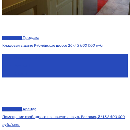
эксклюзив
Продажа
Кладовая в доме Рублёвское шоссе 26к4
3 800 000 руб.
Площадь
4.6 0 м²
Комнат
1
Этаж
-3
эксклюзив
Аренда
Помещение свободного назначения на ул. Валовая, 8/18
2 500 000
руб./мес.