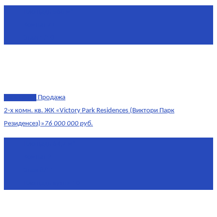
Площадь
568 м²
Комнат
7+
Этаж
1/10
эксклюзив
Продажа
2-х комн. кв. ЖК «Victory Park Residences (Виктори Парк
Резиденсез)»
76 000 000 руб.
Площадь
64,7 м²
Комнат
2
Этаж
8/11
Площадь кухни
10