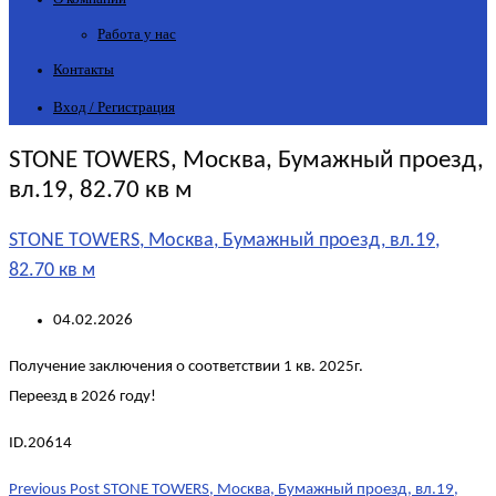
Работа у нас
Контакты
Вход / Регистрация
STONE TOWERS, Москва, Бумажный проезд,
вл.19, 82.70 кв м
STONE TOWERS, Москва, Бумажный проезд, вл.19,
82.70 кв м
04.02.2026
Получение заключения о соответствии 1 кв. 2025г.
Переезд в 2026 году!
ID.20614
Post
Previous Post
STONE TOWERS, Москва, Бумажный проезд, вл.19,