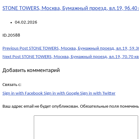
STONE TOWERS, Москва, Бумажный проезд, вл.19, 96.40 
04.02.2026
ID.20588
Post
Previous Post
STONE TOWERS, Москва, Бумажный проезд, вл.19, 59.30
navigation
Next Post
STONE TOWERS, Москва, Бумажный проезд, вл.19, 70.70 кв
Добавить комментарий
Связать с:
Sign in with Facebook
Sign in with Google
Sign in with Twitter
Ваш адрес email не будет опубликован.
Обязательные поля помечен