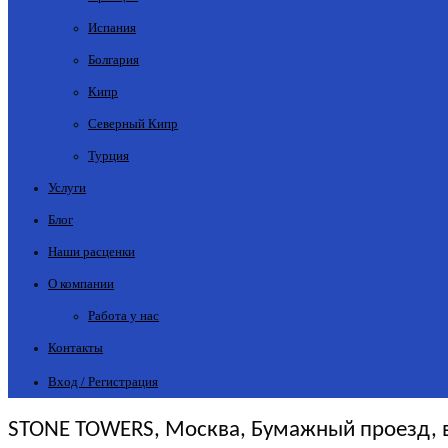
Испания
Болгария
Кипр
Северный Кипр
Турция
Услуги
Блог
Наши расценки
О компании
Работа у нас
Контакты
Вход / Регистрация
STONE TOWERS, Москва, Бумажный проезд, вл