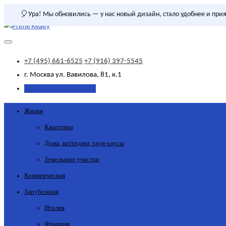
🎈
Ура! Мы обновились — у нас новый дизайн, стало удобнее и прия
+7 (495) 661-6525
+7 (916) 397-5545
г. Москва
ул. Вавилова, 81, к.1
Добавить объявление
Жилая
Квартиры
Дома, коттеджи, таун-хаусы
Земельные участки
Коммерческая
Зарубежная
Италия
Франция