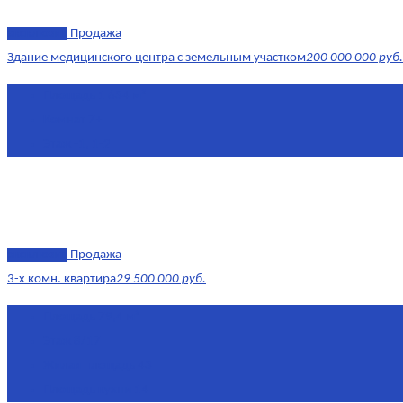
эксклюзив
Продажа
Здание медицинского центра с земельным участком
200 000 000 руб.
Площадь
1 634 м²
Комнат
7+
Этаж
-1, 1-2
эксклюзив
Продажа
3-х комн. квартира
29 500 000 руб.
Площадь
79,4 м²
Этаж
8/17
Жилая площадь
43
Площадь кухни
14