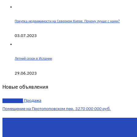
Покупка недвижимости на Северном Кипре. Почему лучше с нами?
03.07.2023
Летний сезон в Испании
29.06.2023
Новые объявления
эксклюзив
Продажа
Помещение на Протопоповском пер. 3
270 000 000 руб.
Площадь
865 м²
Комнат
4