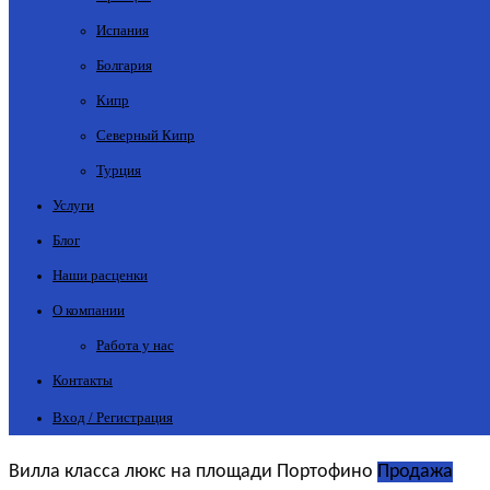
Испания
Болгария
Кипр
Северный Кипр
Турция
Услуги
Блог
Наши расценки
О компании
Работа у нас
Контакты
Вход / Регистрация
Вилла класса люкс на площади Портофино
Продажа