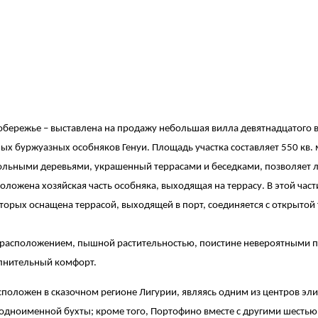
бережье – выставлена на продажу небольшая вилла девятнадцатого в
ных буржуазных особняков Генуи. Площадь участка составляет 550 кв. м
вольными деревьями, украшенный террасами и беседками, позволяет
положена хозяйская часть особняка, выходящая на террасу. В этой час
рых оснащена террасой, выходящей в порт, соединяется c открытой т
расположением, пышной растительностью, поистине невероятными п
олнительный комфорт.
сположен в сказочном регионе Лигурии, являясь одним из центров э
ии одноименной бухты; кроме того, Портофино вместе с другими шест