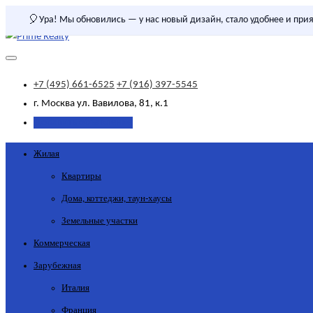
🎈
Ура! Мы обновились — у нас новый дизайн, стало удобнее и прия
+7 (495) 661-6525
+7 (916) 397-5545
г. Москва
ул. Вавилова, 81, к.1
Добавить объявление
Жилая
Квартиры
Дома, коттеджи, таун-хаусы
Земельные участки
Коммерческая
Зарубежная
Италия
Франция