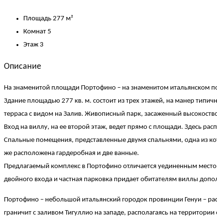
Площадь
277 м²
Комнат
5
Этаж
3
Описание
На знаменитой площади Портофино – на знаменитом итальянском по
Здание площадью 277 кв. м. состоит из трех этажей, на манер типич
терраса с видом на Залив. Живописный парк, засаженный высокост
Вход на виллу, на ее второй этаж, ведет прямо с площади. Здесь рас
Спальные помещения, представленные двумя спальнями, одна из кото
же расположена гардеробная и две ванные.
Предлагаемый комплекс в Портофино отличается уединенным место
двойного входа и частная парковка придает обитателям виллы доп
Портофино – небольшой итальянский городок провинции Генуи – ра
граничит с заливом Тигуллио на западе, располагаясь на территор