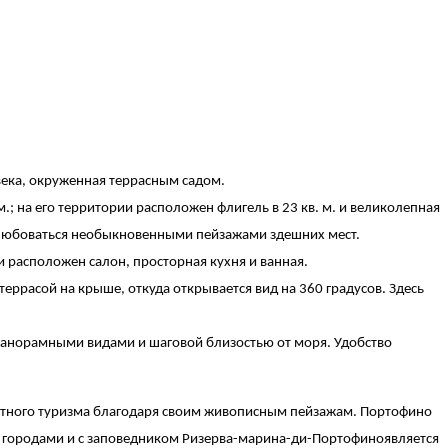
ека, окруженная террасным садом.
.; на его территории расположен флигель в 23 кв. м. и великолепная
 любоваться необыкновенными пейзажами здешних мест.
ти расположен салон, просторная кухня и ванная.
еррасой на крыше, откуда открывается вид на 360 градусов. Здесь
анорамными видами и шаговой близостью от моря. Удобство
литного туризма благодаря своим живописным пейзажам. Портофино
ью городами и с заповедником Ризерва-марина-ди-Портофиноявляется