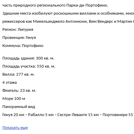
часть природного регионального Парка-ди-Портофино.
Здешние места изобилуют роскошными виллами и особняками, многие
режиссеров как Микельанджело Антониони, Вим Вендерс и Мартин С
Регион: Лигурия
Провинция: Генуя
Коммуна: Портофино
Площадь здания: 300 кв. м.
Площадь участка: 550 кв. м.
Вилла: 277 кв. м.
4 этажа
Флигель: 23 кв. м.
Море 100 м
Панорамный вид
Генуя 20 км – Рабалло 5 км – Сестри-Леванте 15 км – Портовенере 5
Показать еще