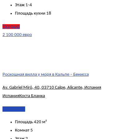
Этаж
1-4
Площадь кухни
18
Продано
2 100 000 евро
Роскошная вилла у моря в Кальпе – Бенисса
Av. Gabriel Miró, 40, 03710 Calpe, Alicante, Испания
Испания
Коста Бланка
Подробнее
Площадь
420 м²
Комнат
5
Этаж
2