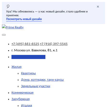
×
🎈
Ура! Мы обновились — у нас новый дизайн, стало удобнее и
приятнее.
Посмотреть новый дизайн
+7 (495) 661-6525
+7 (916) 397-5545
г. Москва
ул. Вавилова, 81, к.1
Добавить объявление
Жилая
Квартиры
Дома, коттеджи, таун-хаусы
Земельные участки
Коммерческая
Зарубежная
Италия