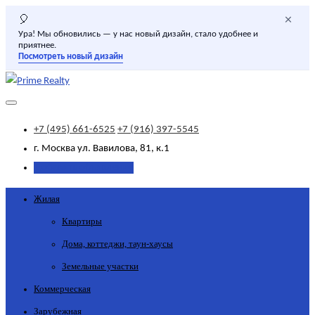
×
🎈
Ура! Мы обновились — у нас новый дизайн, стало удобнее и
приятнее.
Посмотреть новый дизайн
+7 (495) 661-6525
+7 (916) 397-5545
г. Москва
ул. Вавилова, 81, к.1
Добавить объявление
Жилая
Квартиры
Дома, коттеджи, таун-хаусы
Земельные участки
Коммерческая
Зарубежная