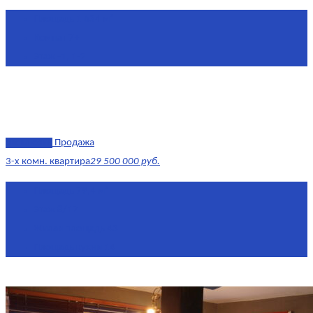
Площадь
1 634 м²
Комнат
7+
Этаж
-1, 1-2
эксклюзив
Продажа
3-х комн. квартира
29 500 000 руб.
Площадь
79,4 м²
Этаж
8/17
Жилая площадь
43
Площадь кухни
14