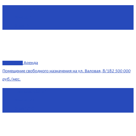
Площадь
4.6 0 м²
Комнат
1
Этаж
-3
эксклюзив
Аренда
Помещение свободного назначения на ул. Валовая, 8/18
2 500 000
руб./мес.
Площадь
568 м²
Комнат
7+
Этаж
1/10