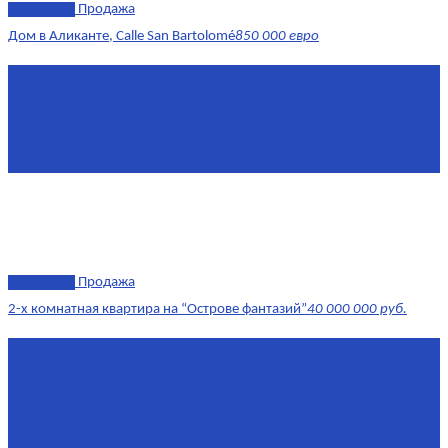
эксклюзив
Продажа
Дом в Аликанте, Calle San Bartolomé
850 000 евро
Площадь
390 м²
Комнат
7+
Этаж
1-4
Площадь кухни
18
эксклюзив
Продажа
2-х комнатная квартира на “Острове фантазий”
40 000 000 руб.
Площадь
90,3 м²
Комнат
2
Этаж
2/4
Жилая площадь
60