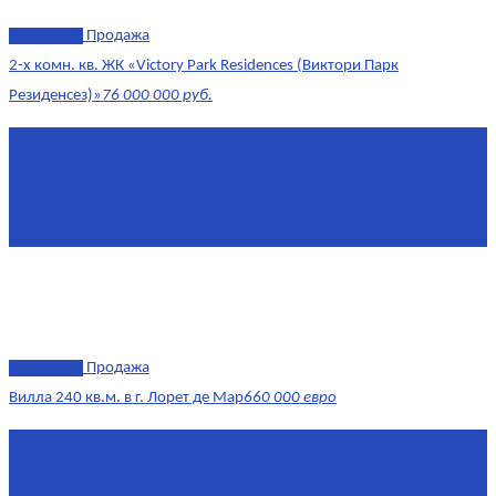
эксклюзив
Продажа
2-х комн. кв. ЖК «Victory Park Residences (Виктори Парк
Резиденсез)»
76 000 000 руб.
Площадь
64,7 м²
Комнат
2
Этаж
8/11
Площадь кухни
10
эксклюзив
Продажа
Вилла 240 кв.м. в г. Лорет де Мар
660 000 евро
Площадь
240 м²
Комнат
6