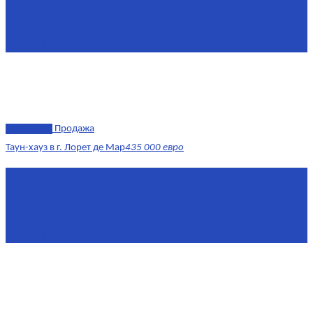
Этаж
1-3
Жилая площадь
170
Площадь кухни
15
эксклюзив
Продажа
Таун-хауз в г. Лорет де Мар
435 000 евро
Площадь
150 м²
Комнат
4
Этаж
1-2
Площадь кухни
15