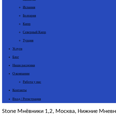
Испания
Болгария
Кипр
Северный Кипр
Турция
Услуги
Блог
Наши расценки
О компании
Работа у нас
Контакты
Вход / Регистрация
Stone Мнёвники 1,2, Москва, Нижние Мневни