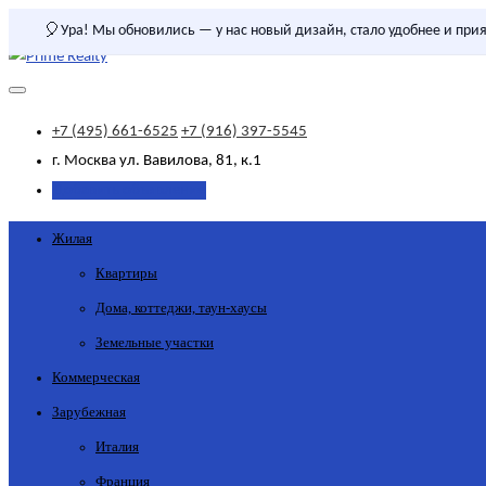
🎈
Ура! Мы обновились — у нас новый дизайн, стало удобнее и прия
+7 (495) 661-6525
+7 (916) 397-5545
г. Москва
ул. Вавилова, 81, к.1
Добавить объявление
Жилая
Квартиры
Дома, коттеджи, таун-хаусы
Земельные участки
Коммерческая
Зарубежная
Италия
Франция