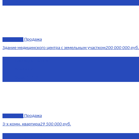
Этаж
-1
эксклюзив
Продажа
Здание медицинского центра с земельным участком
200 000 000 руб.
Площадь
1 634 м²
Комнат
7+
Этаж
-1, 1-2
эксклюзив
Продажа
3-х комн. квартира
29 500 000 руб.
Площадь
79,4 м²