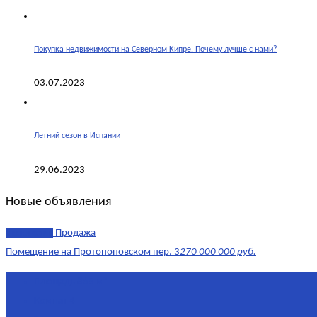
Покупка недвижимости на Северном Кипре. Почему лучше с нами?
03.07.2023
Летний сезон в Испании
29.06.2023
Новые объявления
эксклюзив
Продажа
Помещение на Протопоповском пер. 3
270 000 000 руб.
Площадь
865 м²
Комнат
4