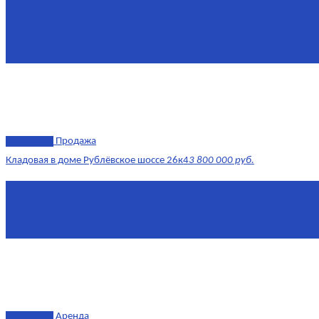
Этаж
8/17
Жилая площадь
43
Площадь кухни
14
эксклюзив
Продажа
Кладовая в доме Рублёвское шоссе 26к4
3 800 000 руб.
Площадь
4.6 0 м²
Комнат
1
Этаж
-3
эксклюзив
Аренда