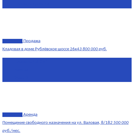
Площадь кухни
14
эксклюзив
Продажа
Кладовая в доме Рублёвское шоссе 26к4
3 800 000 руб.
Площадь
4.6 0 м²
Комнат
1
Этаж
-3
эксклюзив
Аренда
Помещение свободного назначения на ул. Валовая, 8/18
2 500 000
руб./мес.