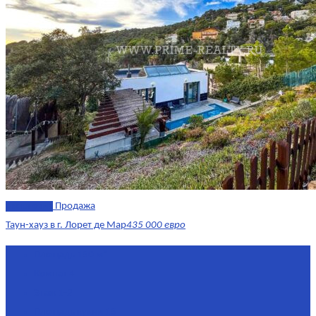
эксклюзив
Продажа
Таун-хауз в г. Лорет де Мар
435 000 евро
Площадь
150 м²
Комнат
4
Этаж
1-2
Площадь кухни
15