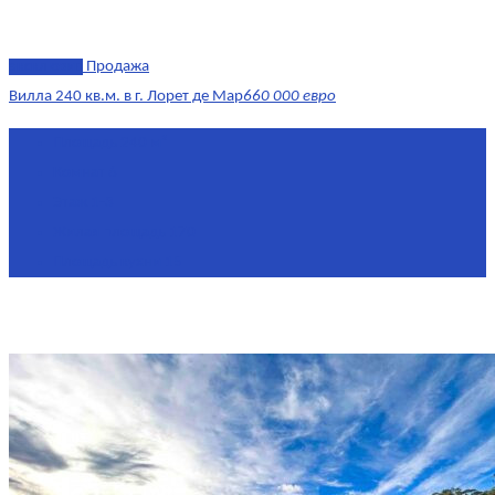
эксклюзив
Продажа
Вилла 240 кв.м. в г. Лорет де Мар
660 000 евро
Площадь
240 м²
Комнат
6
Этаж
1-3
Жилая площадь
170
Площадь кухни
15