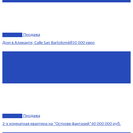
эксклюзив
Продажа
Дом в Аликанте, Calle San Bartolomé
850 000 евро
Площадь
390 м²
Комнат
7+
Этаж
1-4
Площадь кухни
18
эксклюзив
Продажа
2-х комнатная квартира на “Острове фантазий”
40 000 000 руб.