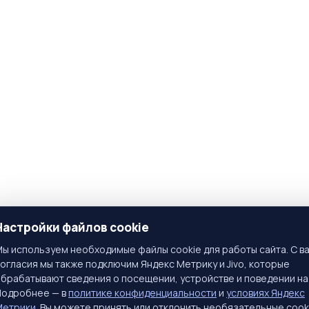
Настройки файлов cookie
ы используем необходимые файлы cookie для работы сайта. С в
огласия мы также подключим Яндекс Метрику и Jivo, которые
брабатывают сведения о посещении, устройстве и поведении на
Подробнее — в
политике конфиденциальности
и
условиях Яндекс
Метрики
. Вы можете принять или отклонить необязательные cook