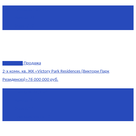
Площадь
568 м²
Комнат
7+
Этаж
1/10
эксклюзив
Продажа
2-х комн. кв. ЖК «Victory Park Residences (Виктори Парк
Резиденсез)»
76 000 000 руб.
Площадь
64,7 м²
Комнат
2
Этаж
8/11
Площадь кухни
10