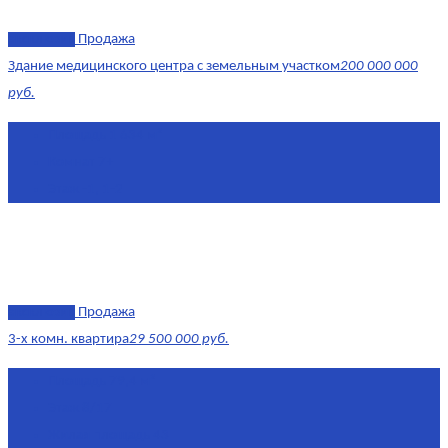
эксклюзив
Продажа
Здание медицинского центра с земельным участком
200 000 000
руб.
Площадь
1 634 м²
Комнат
7+
Этаж
-1, 1-2
эксклюзив
Продажа
3-х комн. квартира
29 500 000 руб.
Площадь
79,4 м²
Этаж
8/17
Жилая площадь
43