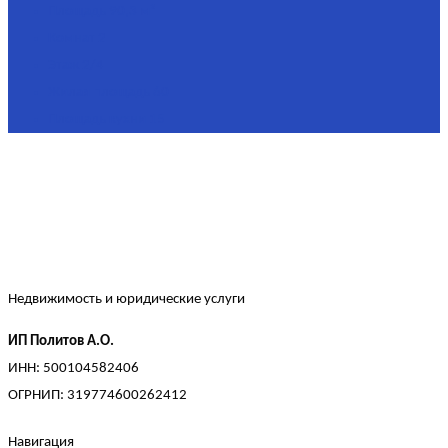
Площадь
90,3 м²
Комнат
2
Этаж
2/4
Жилая площадь
60
Площадь кухни
15
Недвижимость и юридические услуги
ИП Политов А.О.
ИНН: 500104582406
ОГРНИП: 319774600262412
Навигация