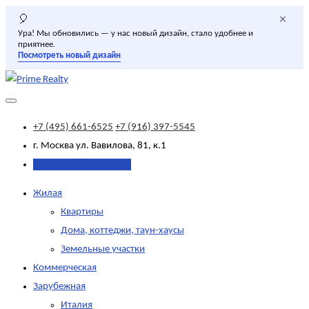
×
🎈
Ура! Мы обновились — у нас новый дизайн, стало удобнее и
приятнее.
Посмотреть новый дизайн
+7 (495) 661-6525
+7 (916) 397-5545
г. Москва
ул. Вавилова, 81, к.1
Добавить объявление
Жилая
Квартиры
Дома, коттеджи, таун-хаусы
Земельные участки
Коммерческая
Зарубежная
Италия