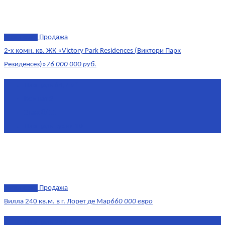
эксклюзив
Продажа
2-х комн. кв. ЖК «Victory Park Residences (Виктори Парк
Резиденсез)»
76 000 000 руб.
Площадь
64,7 м²
Комнат
2
Этаж
8/11
Площадь кухни
10
эксклюзив
Продажа
Вилла 240 кв.м. в г. Лорет де Мар
660 000 евро
Площадь
240 м²