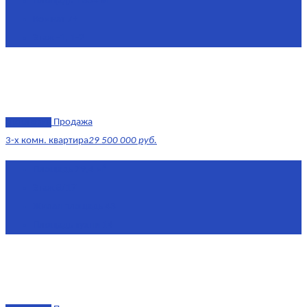
Площадь
1 634 м²
Комнат
7+
Этаж
-1, 1-2
эксклюзив
Продажа
3-х комн. квартира
29 500 000 руб.
Площадь
79,4 м²
Этаж
8/17
Жилая площадь
43
Площадь кухни
14