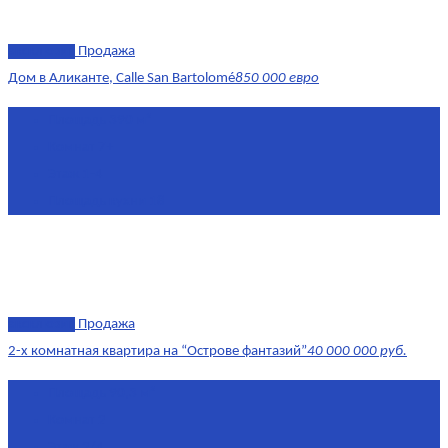
эксклюзив
Продажа
Дом в Аликанте, Calle San Bartolomé
850 000 евро
Площадь
390 м²
Комнат
7+
Этаж
1-4
Площадь кухни
18
эксклюзив
Продажа
2-х комнатная квартира на “Острове фантазий”
40 000 000 руб.
Площадь
90,3 м²
Комнат
2
Этаж
2/4