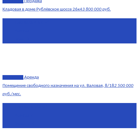
эксклюзив
Продажа
Кладовая в доме Рублёвское шоссе 26к4
3 800 000 руб.
Площадь
4.6 0 м²
Комнат
1
Этаж
-3
эксклюзив
Аренда
Помещение свободного назначения на ул. Валовая, 8/18
2 500 000
руб./мес.
Площадь
568 м²
Комнат
7+
Этаж
1/10