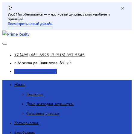
×
🎈
Ура! Мы обновились — у нас новый дизайн, стало удобнее и
приятнее.
Посмотреть новый дизайн
+7 (495) 661-6525
+7 (916) 397-5545
г. Москва
ул. Вавилова, 81, к.1
Добавить объявление
Жилая
Квартиры
Дома, коттеджи, таун-хаусы
Земельные участки
Коммерческая
Зарубежная