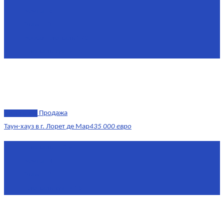
Комнат
6
Этаж
1-3
Жилая площадь
170
Площадь кухни
15
эксклюзив
Продажа
Таун-хауз в г. Лорет де Мар
435 000 евро
Площадь
150 м²
Комнат
4
Этаж
1-2
Площадь кухни
15