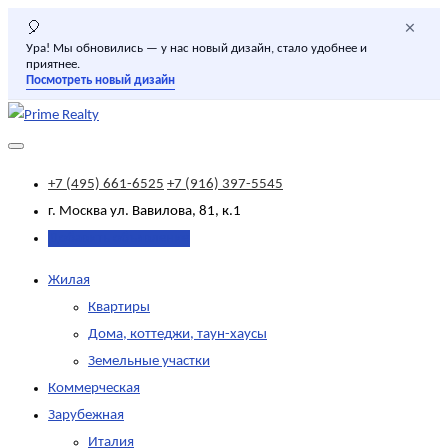
×
🎈
Ура! Мы обновились — у нас новый дизайн, стало удобнее и
приятнее.
Посмотреть новый дизайн
+7 (495) 661-6525
+7 (916) 397-5545
г. Москва
ул. Вавилова, 81, к.1
Добавить объявление
Жилая
Квартиры
Дома, коттеджи, таун-хаусы
Земельные участки
Коммерческая
Зарубежная
Италия