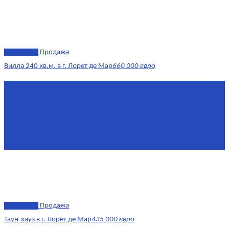
эксклюзив
Продажа
Вилла 240 кв.м. в г. Лорет де Мар
660 000 евро
Площадь
240 м²
Комнат
6
Этаж
1-3
Жилая площадь
170
Площадь кухни
15
эксклюзив
Продажа
Таун-хауз в г. Лорет де Мар
435 000 евро