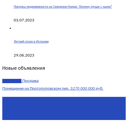
Покупка недвижимости на Северном Кипре. Почему лучше с нами?
03.07.2023
Летний сезон в Испании
29.06.2023
Новые объявления
эксклюзив
Продажа
Помещение на Протопоповском пер. 3
270 000 000 руб.
Площадь
865 м²
Комнат
4
Этаж
-1