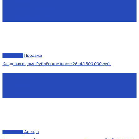
Этаж
8/17
Жилая площадь
43
Площадь кухни
14
эксклюзив
Продажа
Кладовая в доме Рублёвское шоссе 26к4
3 800 000 руб.
Площадь
4.6 0 м²
Комнат
1
Этаж
-3
эксклюзив
Аренда