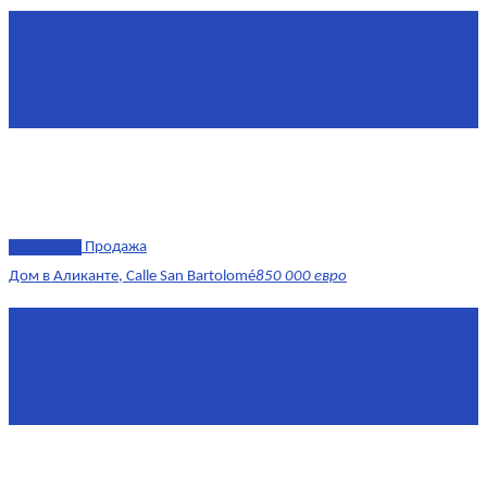
Площадь
150 м²
Комнат
4
Этаж
1-2
Площадь кухни
15
эксклюзив
Продажа
Дом в Аликанте, Calle San Bartolomé
850 000 евро
Площадь
390 м²
Комнат
7+
Этаж
1-4
Площадь кухни
18