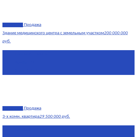
эксклюзив
Продажа
Здание медицинского центра с земельным участком
200 000 000
руб.
Площадь
1 634 м²
Комнат
7+
Этаж
-1, 1-2
эксклюзив
Продажа
3-х комн. квартира
29 500 000 руб.
Площадь
79,4 м²