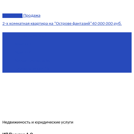
эксклюзив
Продажа
2-х комнатная квартира на “Острове фантазий”
40 000 000 руб.
Площадь
90,3 м²
Комнат
2
Этаж
2/4
Жилая площадь
60
Площадь кухни
15
Недвижимость и юридические услуги