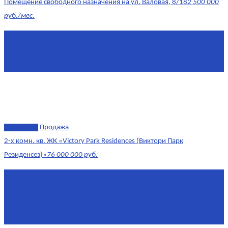
Помещение свободного назначения на ул. Валовая, 8/18
2 500 000
руб./мес.
Площадь
568 м²
Комнат
7+
Этаж
1/10
эксклюзив
Продажа
2-х комн. кв. ЖК «Victory Park Residences (Виктори Парк
Резиденсез)»
76 000 000 руб.
Площадь
64,7 м²
Комнат
2
Этаж
8/11
Площадь кухни
10