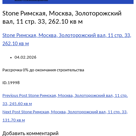
Stone Римская, Москва, Золоторожский
вал, 11 стр. 33, 262.10 кв м
Stone Римская, Москва, Золоторожский вал, 11 стр. 33,
262.10 кв м
04.02.2026
Рассрочка 0% до окончания строительства
ID.19998
Post
Previous Post
Stone Римская, Москва, Золоторожский вал, 11 стр.
navigation
33, 245.60 кв м
Next Post
Stone Римская, Москва, Золоторожский вал, 11 стр. 33,
131.70 кв м
Добавить комментарий