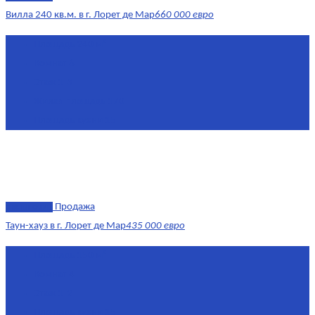
Вилла 240 кв.м. в г. Лорет де Мар
660 000 евро
Площадь
240 м²
Комнат
6
Этаж
1-3
Жилая площадь
170
Площадь кухни
15
эксклюзив
Продажа
Таун-хауз в г. Лорет де Мар
435 000 евро
Площадь
150 м²
Комнат
4
Этаж
1-2
Площадь кухни
15