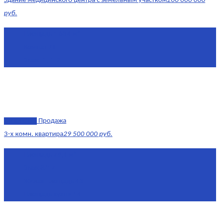
Здание медицинского центра с земельным участком
200 000 000
руб.
Площадь
1 634 м²
Комнат
7+
Этаж
-1, 1-2
эксклюзив
Продажа
3-х комн. квартира
29 500 000 руб.
Площадь
79,4 м²
Этаж
8/17
Жилая площадь
43
Площадь кухни
14