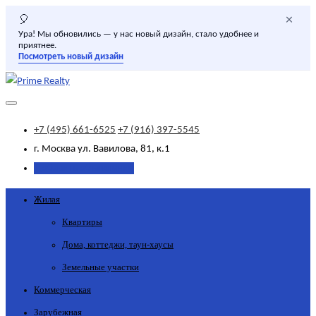
×
🎈
Ура! Мы обновились — у нас новый дизайн, стало удобнее и
приятнее.
Посмотреть новый дизайн
+7 (495) 661-6525
+7 (916) 397-5545
г. Москва
ул. Вавилова, 81, к.1
Добавить объявление
Жилая
Квартиры
Дома, коттеджи, таун-хаусы
Земельные участки
Коммерческая
Зарубежная