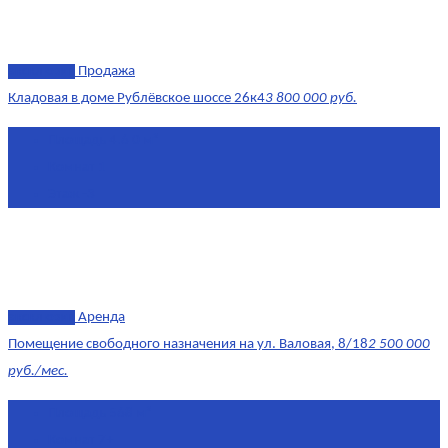
эксклюзив
Продажа
Кладовая в доме Рублёвское шоссе 26к4
3 800 000 руб.
Площадь
4.6 0 м²
Комнат
1
Этаж
-3
эксклюзив
Аренда
Помещение свободного назначения на ул. Валовая, 8/18
2 500 000
руб./мес.
Площадь
568 м²
Комнат
7+