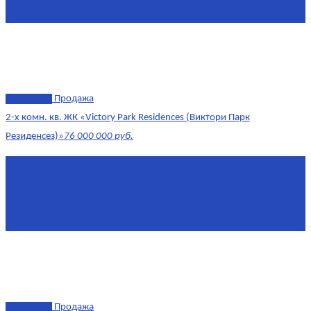
Этаж
1/10
эксклюзив
Продажа
2-х комн. кв. ЖК «Victory Park Residences (Виктори Парк
Резиденсез)»
76 000 000 руб.
Площадь
64,7 м²
Комнат
2
Этаж
8/11
Площадь кухни
10
эксклюзив
Продажа