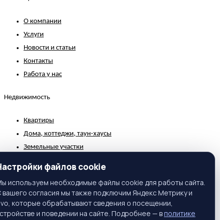
О компании
Услуги
Новости и статьи
Контакты
Работа у нас
Недвижимость
Квартиры
Дома, коттеджи, таун-хаусы
Земельные участки
Коммерческая недвижимость
Настройки файлов cookie
Зарубежная недвижимость
ы используем необходимые файлы cookie для работы сайта.
 вашего согласия мы также подключим Яндекс Метрику и
Контакты
ivo, которые обрабатывают сведения о посещении,
стройстве и поведении на сайте. Подробнее — в
политике
г. Москва, ул. Вавилова, 81, корп. 1, подъезд 3, этаж 2