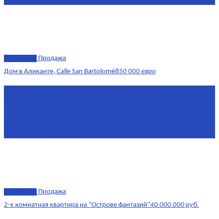
эксклюзив
Продажа
Дом в Аликанте, Calle San Bartolomé
850 000 евро
Площадь
390 м²
Комнат
7+
Этаж
1-4
Площадь кухни
18
эксклюзив
Продажа
2-х комнатная квартира на “Острове фантазий”
40 000 000 руб.