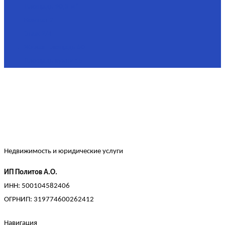
Площадь
90,3 м²
Комнат
2
Этаж
2/4
Жилая площадь
60
Площадь кухни
15
Недвижимость и юридические услуги
ИП Политов А.О.
ИНН: 500104582406
ОГРНИП: 319774600262412
Навигация