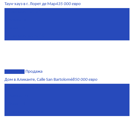
Таун-хауз в г. Лорет де Мар
435 000 евро
Площадь
150 м²
Комнат
4
Этаж
1-2
Площадь кухни
15
эксклюзив
Продажа
Дом в Аликанте, Calle San Bartolomé
850 000 евро
Площадь
390 м²
Комнат
7+
Этаж
1-4
Площадь кухни
18