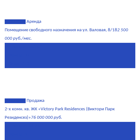
эксклюзив
Аренда
Помещение свободного назначения на ул. Валовая, 8/18
2 500
000 руб./мес.
Площадь
568 м²
Комнат
7+
Этаж
1/10
эксклюзив
Продажа
2-х комн. кв. ЖК «Victory Park Residences (Виктори Парк
Резиденсез)»
76 000 000 руб.
Площадь
64,7 м²
Комнат
2