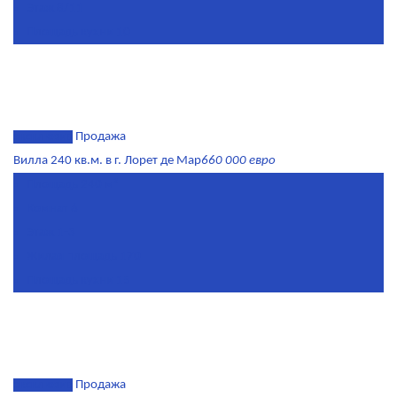
Этаж
8/11
Площадь кухни
10
эксклюзив
Продажа
Вилла 240 кв.м. в г. Лорет де Мар
660 000 евро
Площадь
240 м²
Комнат
6
Этаж
1-3
Жилая площадь
170
Площадь кухни
15
эксклюзив
Продажа