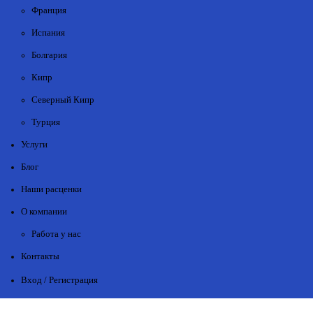
Франция
Испания
Болгария
Кипр
Северный Кипр
Турция
Услуги
Блог
Наши расценки
О компании
Работа у нас
Контакты
Вход / Регистрация