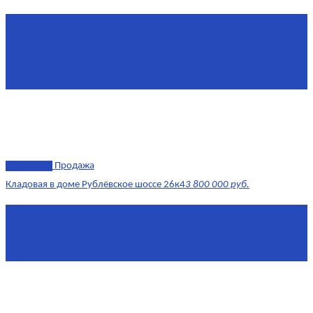
Площадь
79,4 м²
Этаж
8/17
Жилая площадь
43
Площадь кухни
14
эксклюзив
Продажа
Кладовая в доме Рублёвское шоссе 26к4
3 800 000 руб.
Площадь
4.6 0 м²
Комнат
1
Этаж
-3