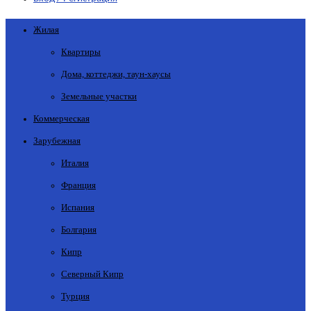
Жилая
Квартиры
Дома, коттеджи, таун-хаусы
Земельные участки
Коммерческая
Зарубежная
Италия
Франция
Испания
Болгария
Кипр
Северный Кипр
Турция