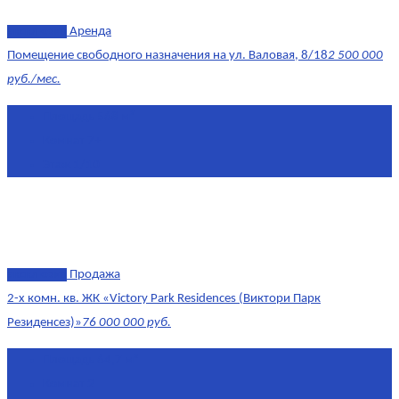
эксклюзив
Аренда
Помещение свободного назначения на ул. Валовая, 8/18
2 500 000
руб./мес.
Площадь
568 м²
Комнат
7+
Этаж
1/10
эксклюзив
Продажа
2-х комн. кв. ЖК «Victory Park Residences (Виктори Парк
Резиденсез)»
76 000 000 руб.
Площадь
64,7 м²
Комнат
2