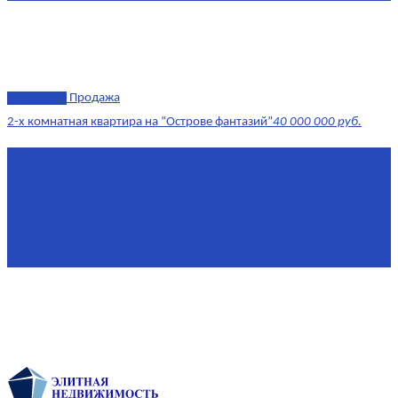
эксклюзив
Продажа
2-х комнатная квартира на “Острове фантазий”
40 000 000 руб.
Площадь
90,3 м²
Комнат
2
Этаж
2/4
Жилая площадь
60
Площадь кухни
15