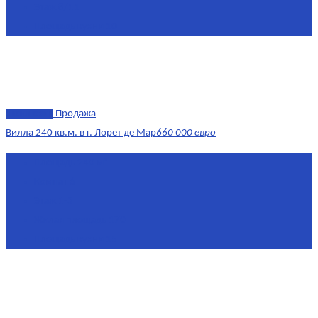
Этаж
8/11
Площадь кухни
10
эксклюзив
Продажа
Вилла 240 кв.м. в г. Лорет де Мар
660 000 евро
Площадь
240 м²
Комнат
6
Этаж
1-3
Жилая площадь
170
Площадь кухни
15