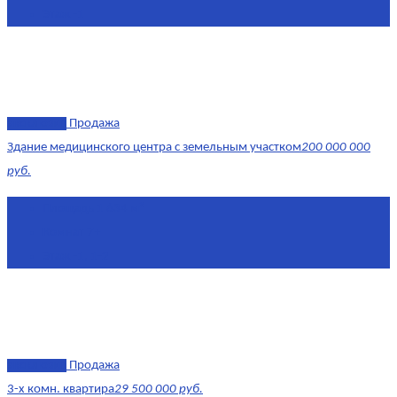
Этаж
-1
эксклюзив
Продажа
Здание медицинского центра с земельным участком
200 000 000
руб.
Площадь
1 634 м²
Комнат
7+
Этаж
-1, 1-2
эксклюзив
Продажа
3-х комн. квартира
29 500 000 руб.