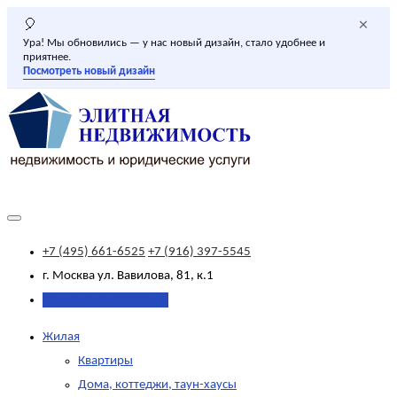
×
🎈
Ура! Мы обновились — у нас новый дизайн, стало удобнее и
приятнее.
Посмотреть новый дизайн
+7 (495) 661-6525
+7 (916) 397-5545
г. Москва
ул. Вавилова, 81, к.1
Добавить объявление
Жилая
Квартиры
Дома, коттеджи, таун-хаусы