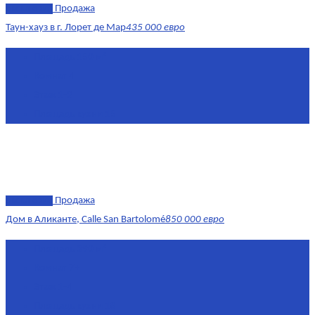
эксклюзив
Продажа
Таун-хауз в г. Лорет де Мар
435 000 евро
Площадь
150 м²
Комнат
4
Этаж
1-2
Площадь кухни
15
эксклюзив
Продажа
Дом в Аликанте, Calle San Bartolomé
850 000 евро
Площадь
390 м²
Комнат
7+
Этаж
1-4
Площадь кухни
18