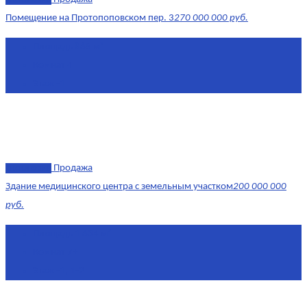
Помещение на Протопоповском пер. 3
270 000 000 руб.
Площадь
865 м²
Комнат
4
Этаж
-1
эксклюзив
Продажа
Здание медицинского центра с земельным участком
200 000 000
руб.
Площадь
1 634 м²
Комнат
7+
Этаж
-1, 1-2