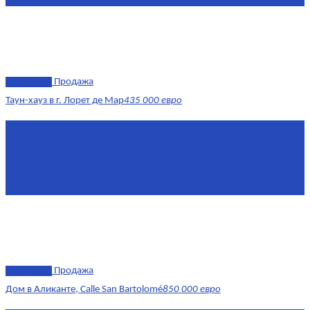
эксклюзив
Продажа
Таун-хауз в г. Лорет де Мар
435 000 евро
Площадь
150 м²
Комнат
4
Этаж
1-2
Площадь кухни
15
эксклюзив
Продажа
Дом в Аликанте, Calle San Bartolomé
850 000 евро