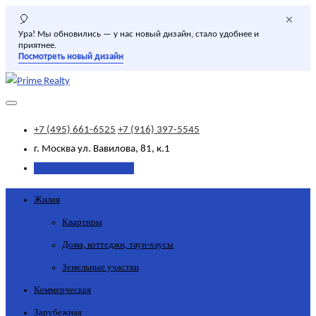
×
🎈
Ура! Мы обновились — у нас новый дизайн, стало удобнее и
приятнее.
Посмотреть новый дизайн
+7 (495) 661-6525
+7 (916) 397-5545
г. Москва
ул. Вавилова, 81, к.1
Добавить объявление
Жилая
Квартиры
Дома, коттеджи, таун-хаусы
Земельные участки
Коммерческая
Зарубежная