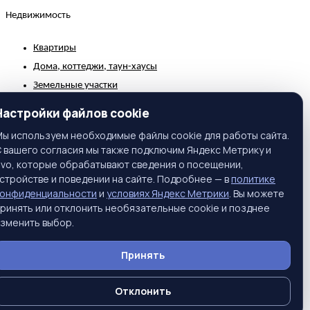
Недвижимость
Квартиры
Дома, коттеджи, таун-хаусы
Земельные участки
Коммерческая недвижимость
Настройки файлов cookie
Зарубежная недвижимость
ы используем необходимые файлы cookie для работы сайта.
 вашего согласия мы также подключим Яндекс Метрику и
Контакты
ivo, которые обрабатывают сведения о посещении,
стройстве и поведении на сайте. Подробнее — в
политике
г. Москва, ул. Вавилова, 81, корп. 1, подъезд 3, этаж 2
конфиденциальности
и
условиях Яндекс Метрики
. Вы можете
Телефон:
+7 (495) 661-65-25
ринять или отклонить необязательные cookie и позднее
зменить выбор.
Тел. моб.:
+7 (916) 397-55-45
E-Mail:
info@prime-realty.ru
Принять
Подписаться на новости
Отклонить
© Prime Realty. Все права защищены.
Политика