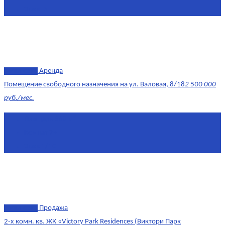
Этаж
-3
эксклюзив
Аренда
Помещение свободного назначения на ул. Валовая, 8/18
2 500 000
руб./мес.
Площадь
568 м²
Комнат
7+
Этаж
1/10
эксклюзив
Продажа
2-х комн. кв. ЖК «Victory Park Residences (Виктори Парк