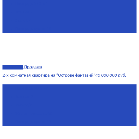
Площадь
390 м²
Комнат
7+
Этаж
1-4
Площадь кухни
18
эксклюзив
Продажа
2-х комнатная квартира на “Острове фантазий”
40 000 000 руб.
Площадь
90,3 м²
Комнат
2
Этаж
2/4
Жилая площадь
60
Площадь кухни
15