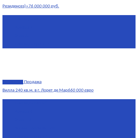
Резиденсез)»
76 000 000 руб.
Площадь
64,7 м²
Комнат
2
Этаж
8/11
Площадь кухни
10
эксклюзив
Продажа
Вилла 240 кв.м. в г. Лорет де Мар
660 000 евро
Площадь
240 м²
Комнат
6
Этаж
1-3
Жилая площадь
170
Площадь кухни
15