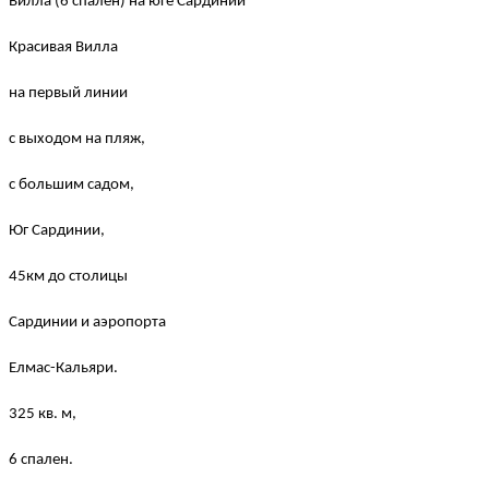
Вилла (6 спален) на юге Сардинии
Красивая Вилла
на первый линии
с выходом на пляж,
с большим садом,
Юг Сардинии,
45км до столицы
Сардинии и аэропорта
Елмас-Кальяри.
325 кв. м,
6 спален.