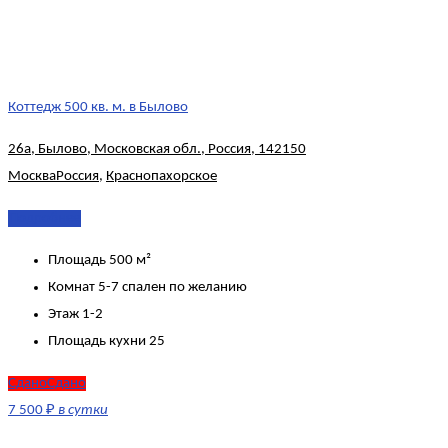
Коттедж 500 кв. м. в Былово
26а, Былово, Московская обл., Россия, 142150
Москва
Россия
,
Краснопахорское
Подробнее
Площадь
500 м²
Комнат
5-7 спален по желанию
Этаж
1-2
Площадь кухни
25
СданоСдано
7 500 ₽
в сутки