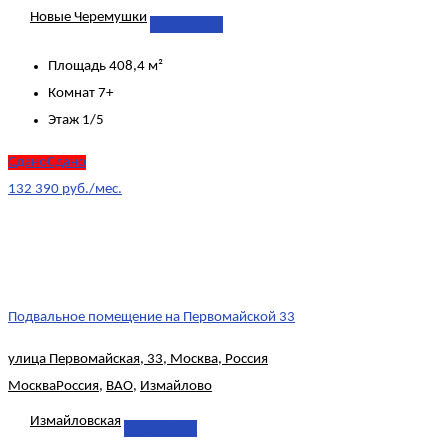
Новые Черемушки
Подробнее
Площадь
408,4 м²
Комнат
7+
Этаж
1/5
СданоСдано
132 390 руб./мес.
Подвальное помещение на Первомайской 33
улица Первомайская, 33, Москва, Россия
Москва
Россия
,
ВАО
,
Измайлово
Измайловская
Подробнее