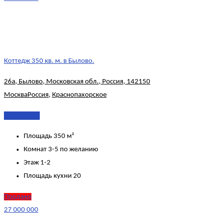
Коттедж 350 кв. м. в Былово.
26а, Былово, Московская обл., Россия, 142150
Москва
Россия
,
Краснопахорское
Подробнее
Площадь
350 м²
Комнат
3-5 по желанию
Этаж
1-2
Площадь кухни
20
Продано
27 000 000