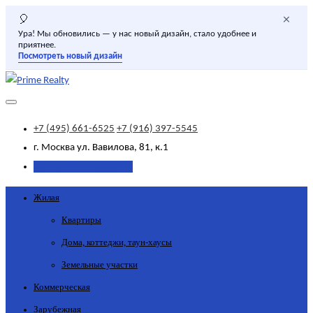
×
🎈
Ура! Мы обновились — у нас новый дизайн, стало удобнее и
приятнее.
Посмотреть новый дизайн
+7 (495) 661-6525
+7 (916) 397-5545
г. Москва
ул. Вавилова, 81, к.1
Добавить объявление
Жилая
Квартиры
Дома, коттеджи, таун-хаусы
Земельные участки
Коммерческая
Зарубежная