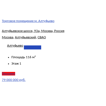
Торговое помещение м. Алтуфьево
Алтуфьевское шоссе, 93а, Москва, Россия
Москва
,
Алтуфьевский
,
СВАО
Алтуфьево
Подробнее
Площадь
116 м²
Этаж
1
Продано
79 000 000 руб.