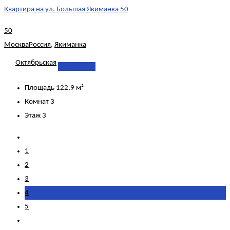
Квартира на ул. Большая Якиманка 50
50
Москва
Россия
,
Якиманка
Октябрьская
Подробнее
Площадь
122,9 м²
Комнат
3
Этаж
3
1
2
3
4
5