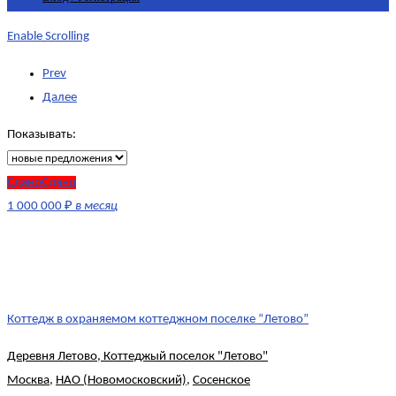
Enable Scrolling
Prev
Далее
Показывать:
СданоСдано
1 000 000 ₽
в месяц
Коттедж в охраняемом коттеджном поселке “Летово”
Деревня Летово, Коттеджый поселок "Летово"
Москва
,
НАО (Новомосковский)
,
Сосенское