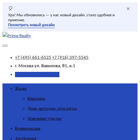
×
🎈
Ура! Мы обновились — у нас новый дизайн, стало удобнее и
приятнее.
Посмотреть новый дизайн
+7 (495) 661-6525
+7 (916) 397-5545
г. Москва
ул. Вавилова, 81, к.1
Добавить объявление
Жилая
Квартиры
Дома, коттеджи, таун-хаусы
Земельные участки
Коммерческая
Зарубежная